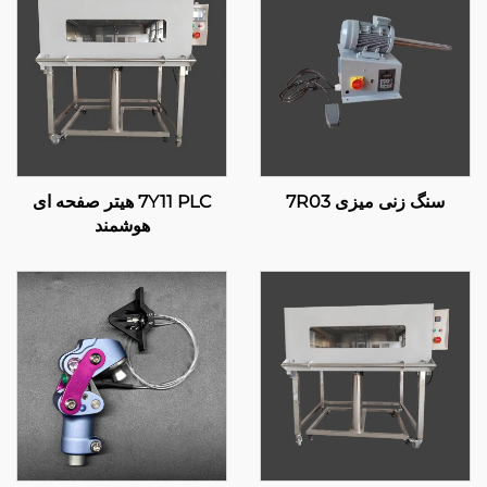
سنگ زنی میزی 7R03
7Y11 PLC هیتر صفحه ای
هوشمند