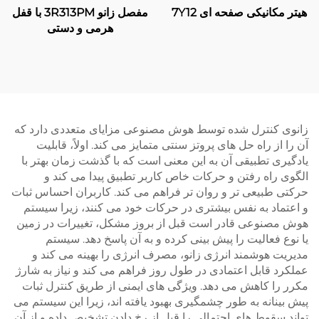
هیتر مکانیکی صفحه ای 7Y12
مفصل زانو 3R313PM با قفل
هرمی و دستی
زانوی کنترل شده توسط هوش مصنوعی مزایای متعددی دارد که
آن را از راه حل های پروتز سنتی متمایز می کند. اولاً، قابلیت
یادگیری تطبیقی آن به این معنی است که با گذشت زمان بهتر با
الگوی راه رفتن و حرکات خاص کاربر تطبیق پیدا می کند و
حرکتی طبیعی تر و روان تر فراهم می کند. کاربران احساس ثبات
و اعتماد به نفس بیشتری در حرکات خود می کنند، زیرا سیستم
هوش مصنوعی قادر است قبل از بروز مشکل، تغییرات در زمین
یا نوع فعالیت را پیش بینی کرده و به آن پاسخ دهد. سیستم
مدیریت هوشمند انرژی زانو، مصرف انرژی را بهینه می کند و
عملکرد قابل اعتمادی در طول روز فراهم می کند و نیاز به شارژ
مکرر را کاهش می دهد. ویژگی های ایمنی از طریق کنترل ثبات
پیش بینانه به طور چشمگیری بهبود یافته اند، زیرا این سیستم می
تواند سقوط های احتمالی را قبل از رخ دادن تشخیص داده و از آن