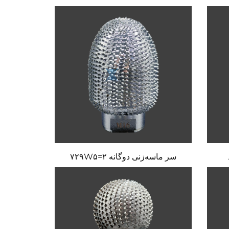
سر ماسه‌زنی دوگانه ۷۲۹W۵=۲