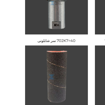
702K7=40 سر شابلونی