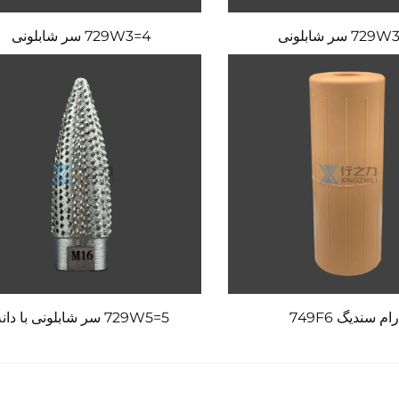
72 سر شابلونی
729W3=4 سر شابلونی
ام سندیگ 749F6
729W5=5 سر شابلونی با دانه