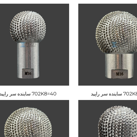
ینده سر راپید
702K8=40 ساینده سر راپید