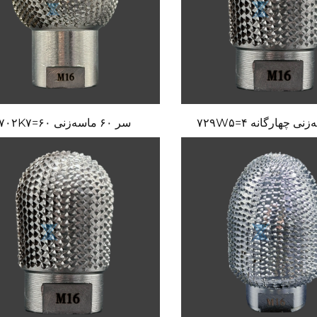
ی چهارگانه ۷۲۹W۵=۴
سر ۶۰ ماسه‌زنی ۷۰۲K۷=۶۰