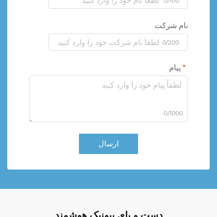
0/100
نام شرکت
0/200
پیام
0/1000
ارسال
دست و پای بیونیک هوشمند