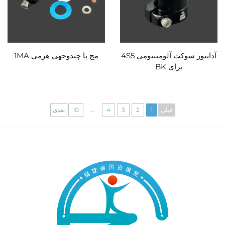
آداپتور سوکت آلومینیومی 4S5
مچ پا چندوجهی هرمی 1MA
برای BK
...
قبلی
1
2
3
4
10
بعدی