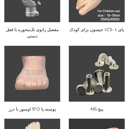
پای ۱CS۰۱ جیسون برای کودک
مفصل زانوی تک‌محوره با قفل
دستی
پیچ M5
پوسته پا 1FO اوسور با درز