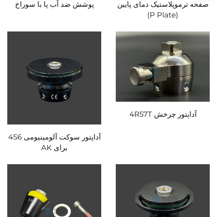
صفحه ترموپلاستیک دمای پایین
پوشش ضد آب پا با سوراخ
(P Plate)
آداپتور چرخش 4R57T
آداپتور سوکت آلومینیومی 4S6
برای AK