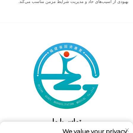
بهبودی از آسیب‌های حاد و مدیریت شرایط مزمن مناسب می‌کند.
تماس با ما
We value your privacy
Add: 50 Gaofeng South Lane، West GateFuzhou، Fujian، چین