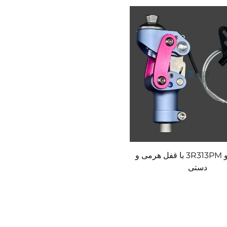
مفصل زانو 3R313PM با قفل هرمی و
دستی