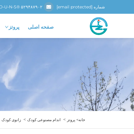
شماره D-U-N-S® ۵۲۹۴۸۷۹۰۲
[email protected]
صفحه اصلی
پروتز
>
>
خانه>
پروتز
اندام مصنوعی کودک
زانوی کودک