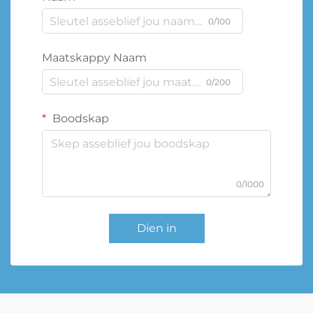
0/100
Maatskappy Naam
0/200
Boodskap
0/1000
Dien in