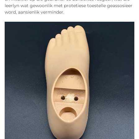
leerlyn wat gewoonlik met protetiese toestelle geassosieer
word, aansienlik verminder.