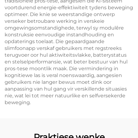
tradisionele pros-tese, aangesien die KI-sisteem
voortdurend energie-effektiwiteit tydens beweging
optimeer. Die knie se weerstandige ontwerp
verseker betroubare werking in verskeie
omgewingsomstandighede, terwyl sy modulêre
konstruksie eenvoudige instandhouding en
opdaterings toelaat. Die gepaardgaande
slimfoonapp verskaf gebruikers met regstreeks
terugvoer oor hul aktiwiteitsvlakke, batterystatus
en stelselperformansie, wat beter bestuur van hul
pros-tese moontlik maak. Die vermindering in
kognitiewe las is veral noenswaardig, aangesien
gebruikers nie langer bewus moet dink oor
aanpassing van hul gang vir verskillende situasies
nie, wat lei tot meer natuurlike en selfversekerde
beweging.
Praktiese wenke