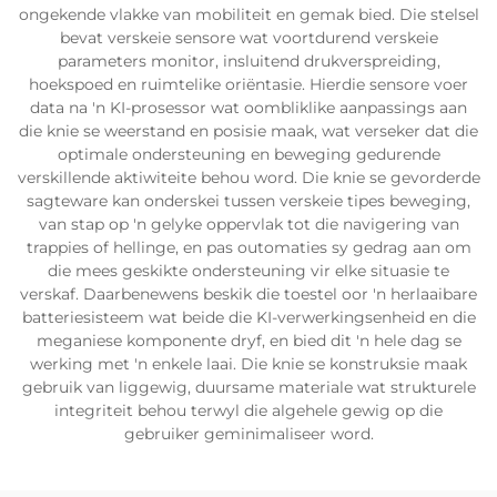
ongekende vlakke van mobiliteit en gemak bied. Die stelsel
bevat verskeie sensore wat voortdurend verskeie
parameters monitor, insluitend drukverspreiding,
hoekspoed en ruimtelike oriëntasie. Hierdie sensore voer
data na 'n KI-prosessor wat oombliklike aanpassings aan
die knie se weerstand en posisie maak, wat verseker dat die
optimale ondersteuning en beweging gedurende
verskillende aktiwiteite behou word. Die knie se gevorderde
sagteware kan onderskei tussen verskeie tipes beweging,
van stap op 'n gelyke oppervlak tot die navigering van
trappies of hellinge, en pas outomaties sy gedrag aan om
die mees geskikte ondersteuning vir elke situasie te
verskaf. Daarbenewens beskik die toestel oor 'n herlaaibare
batteriesisteem wat beide die KI-verwerkingsenheid en die
meganiese komponente dryf, en bied dit 'n hele dag se
werking met 'n enkele laai. Die knie se konstruksie maak
gebruik van liggewig, duursame materiale wat strukturele
integriteit behou terwyl die algehele gewig op die
gebruiker geminimaliseer word.