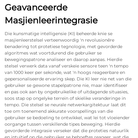
Geavanceerde
Masjienleerintegrasie
Die kunsmatige intelligensie (KI) beheerde knie se
masjienleerstelsel verteenwoordig 'n revolusionêre
benadering tot protetiese tegnologie, met gevorderde
algoritmes wat voortdurend die gebruiker se
bewegingspatrone analiseer en daarop aanpas. Hierdie
stelsel verwerk data vanaf verskeie sensore teen 'n tempo
van 1000 keer per sekonde, wat 'n hoogs reageerbare en
gepersonaliseerde ervaring skep. Die KI leer nie net van die
gebruiker se gewone stapelpatrone nie, maar identifiseer
en pas ook aan by ongebruikelike of uitdagende situasies,
soos stap op ongelyke terrein of skielike veranderinge in
tempo. Die stelsel se neurale netwerkargitektuur laat dit
toe om toenemend akkurate voorspellings van die
gebruiker se bedoeling te ontwikkel, wat lei tot vloeiender
oorgange tussen verskillende tipes beweging. Hierdie
gevorderde integrasie verseker dat die proteties natuurlik
en intuïtief op die gebruiker se behoeftes reageer, wat die