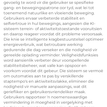
gevoelig te word vir die gebruiker se spesifieke
gang- en bewegingspatrone oor tyd, wat lei tot
toenemend natuurlike en vloeiende beweging.
Gebruikers ervaar verbeterde stabiliteit en
selfvertroue in hul bewegings, aangesien die KI-
sisteem terrein- of aktiwiteitstoestande vooruitsien
en daarop reageer voordat dit probleme veroorsaak.
Die knie se intelligente kragbestuurstelsel optimeer
energieverbruik, wat betroubare werking
gedurende die dag verseker en die nodigheid vir
gereelde oplading verminder. Veiligheidsfunksies
word aansienlik verbeter deur voorspellende
stabiliteitsbeheer, wat valle kan opspoor en
voorkom voordat dit gebeur. Die sisteem se vermoë
om outomaties aan te pas by verskillende
staptempo's en aktiwiteitsvlakke, elimineer die
nodigheid vir manuele aanpassings, wat dit
geriefliker en gebruikersvriendeliker maak.
Gebruikers rapporteer 'n noemenswaardige
vermindering in moegheid in vergelyking met