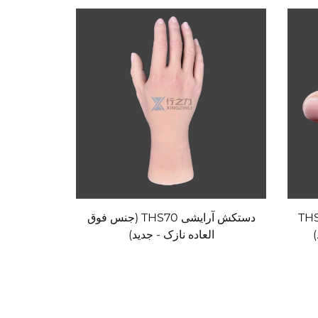
یکونی THS200
دستکش آرایشی THS70 (جنس فوق
العاده نازک - جدید)