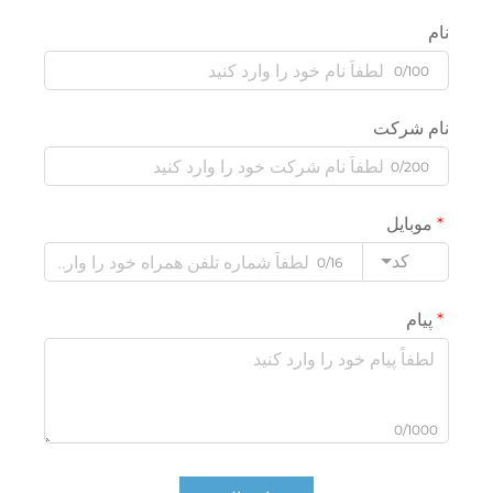
نام
0/100
نام شرکت
0/200
موبایل
کد
0/16
پیام
0/1000