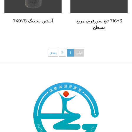
716Y3 تیغ سورفرم، مربع
آستین سندیگ 749Y8
مسطح
قبلی
1
2
بعدی