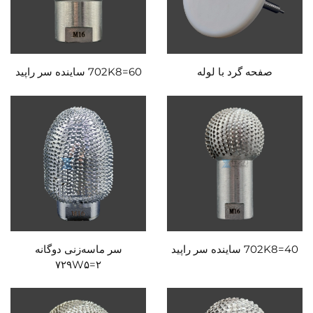
صفحه گرد با لوله
702K8=60 ساینده سر راپید
702K8=40 ساینده سر راپید
سر ماسه‌زنی دوگانه
۷۲۹W۵=۲