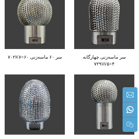
سر ماسه‌زنی چهارگانه
سر ۶۰ ماسه‌زنی ۷۰۲K۷=۶۰
۷۲۹W۵=۴