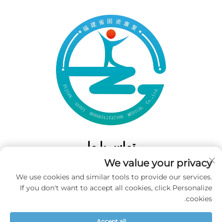
تماس با ما
We value your privacy
Add: 50 Gaofeng South Lane، West GateFuzhou، Fujian، چین
We use cookies and similar tools to provide our services.
تلفن:
+86-19859128239
If you don't want to accept all cookies, click Personalize
پست الکترونیکی:
[email protected]
cookies.
Accept all