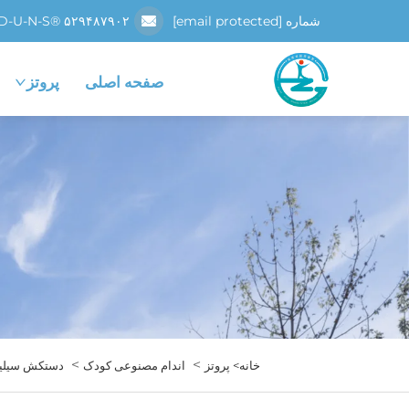
شماره D-U-N-S® ۵۲۹۴۸۷۹۰۲
[email protected]
صفحه اصلی
پروتز
>
>
خانه>
پروتز
اندام مصنوعی کودک
دستکش سیلی