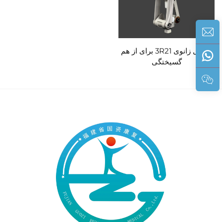
مفصل زانوی 3R21 برای از هم
گسیختگی