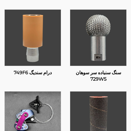
سنگ سنباده سر سوهان
درام سندیگ 749F6
729W5