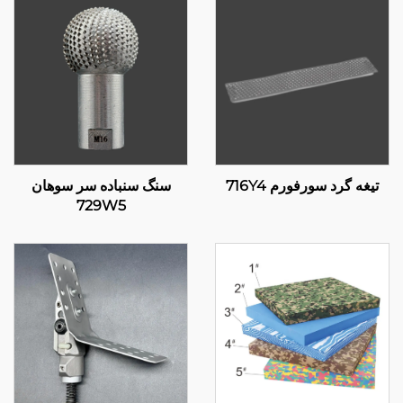
تیغه گرد سورفورم 716Y4
سنگ سنباده سر سوهان
729W5