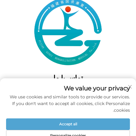
تماس با ما
We value your privacy
Add: 50 Gaofeng South Lane، West GateFuzhou، Fujian، چین
We use cookies and similar tools to provide our services.
تلفن:
‎+86-19859128239‎
If you don't want to accept all cookies, click Personalize
ایمیل:
[email protected]
cookies.
Accept all
حق تکثیر © 2025 شرکت فوجیان گووزی برای پزشکی بازتوانی محدود شده
است. تمامی حقوق محفوظ است. -
سیاست حریم خصوصی
Personalize cookies