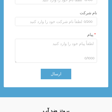
نام شرکت
0/200
پیام
0/1000
ارسال
پروتز ضد آب