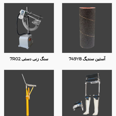
آستین سندیگ 749Y8
سنگ زنی دستی 7R02