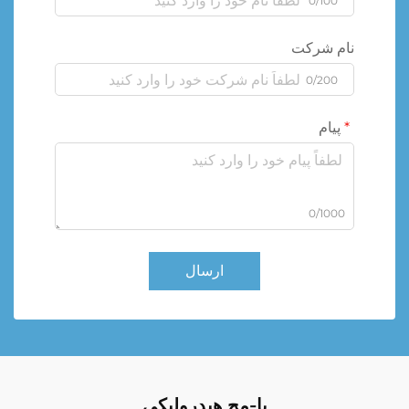
0/100
نام شرکت
0/200
پیام
0/1000
ارسال
پا-مچ هیدرولیکی