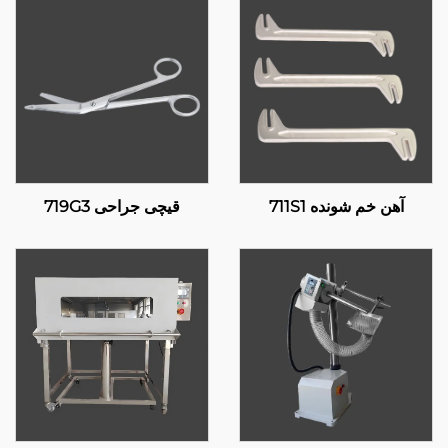
آهن خم شونده 711S1
قیچی جراحی 719G3