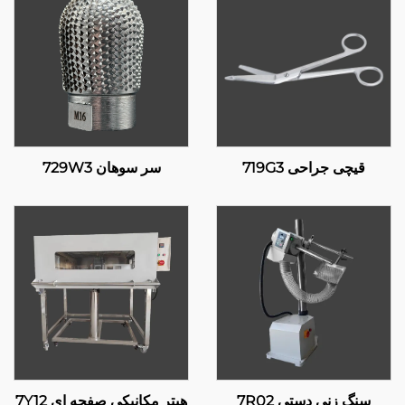
قیچی جراحی 719G3
سر سوهان 729W3
سنگ زنی دستی 7R02
هیتر مکانیکی صفحه ای 7Y12