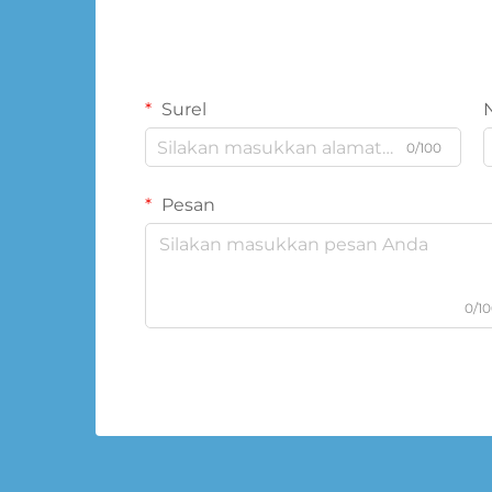
Surel
0/100
Pesan
0/1