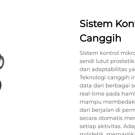
Sistem Kon
Canggih
Sistem kontrol mikr
sendi lutut prostet
dan adaptabilitas y
Teknologi canggih 
data dari berbagai 
real-time pada hamb
mampu membedakan 
dari berjalan di pe
secara otomatis me
setiap aktivitas. Ad
milidetik, memastik