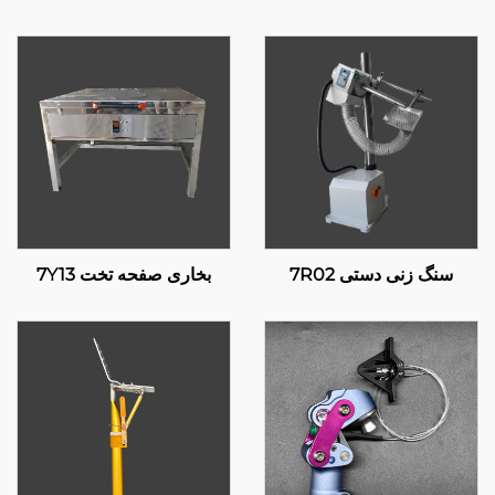
سنگ زنی دستی 7R02
بخاری صفحه تخت 7Y13