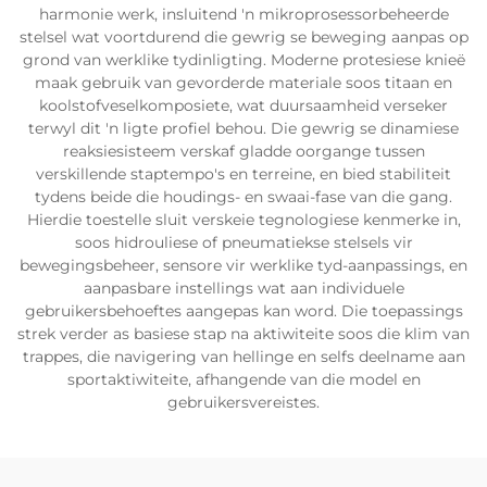
harmonie werk, insluitend 'n mikroprosessorbeheerde
stelsel wat voortdurend die gewrig se beweging aanpas op
grond van werklike tydinligting. Moderne prote­siese knieë
maak gebruik van gevorderde materiale soos titaan en
koolstofveselkomposiete, wat duursaamheid verseker
terwyl dit 'n ligte profiel behou. Die gewrig se dinamiese
reaksiesisteem verskaf gladde oorgange tussen
verskillende staptempo's en terreine, en bied stabiliteit
tydens beide die houdings- en swaai-fase van die gang.
Hierdie toestelle sluit verskeie tegnologiese kenmerke in,
soos hidrouliese of pneumatiekse stelsels vir
bewegingsbeheer, sensore vir werklike tyd-aanpassings, en
aanpasbare instellings wat aan individuele
gebruikersbehoeftes aangepas kan word. Die toepassings
strek verder as basiese stap na aktiwiteite soos die klim van
trappes, die navigering van hellinge en selfs deelname aan
sportaktiwiteite, afhangende van die model en
gebruikersvereistes.