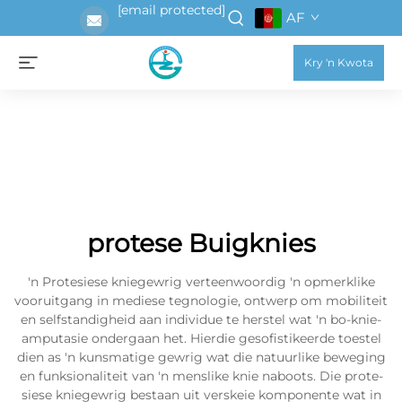
[email protected]
AF
Kry 'n Kwota
protese Buigknies
'n Protesiese kniegewrig verteenwoordig 'n opmerklike
vooruitgang in mediese tegnologie, ontwerp om mobiliteit
en selfstandigheid aan individue te herstel wat 'n bo-knie-
amputasie ondergaan het. Hierdie gesofistikeerde toestel
dien as 'n kunsmatige gewrig wat die natuurlike beweging
en funksionaliteit van 'n menslike knie naboots. Die prote­
siese kniegewrig bestaan uit verskeie komponente wat in