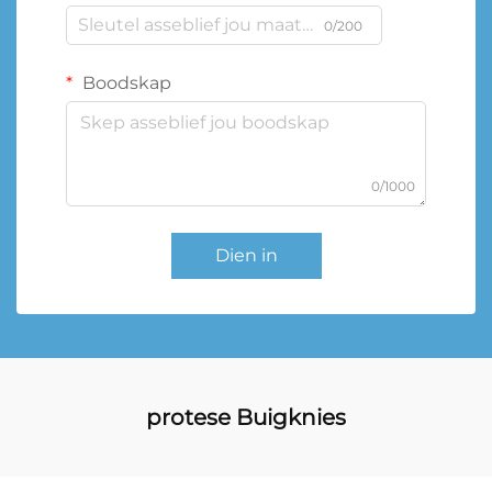
0/200
Boodskap
0/1000
Dien in
protese Buigknies