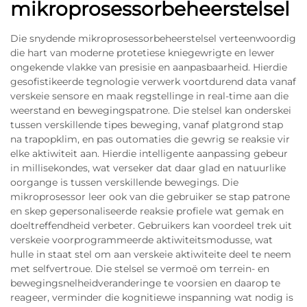
mikroprosessorbeheerstelsel
Die snydende mikroprosessorbeheerstelsel verteenwoordig
die hart van moderne protetiese kniegewrigte en lewer
ongekende vlakke van presisie en aanpasbaarheid. Hierdie
gesofistikeerde tegnologie verwerk voortdurend data vanaf
verskeie sensore en maak regstellinge in real-time aan die
weerstand en bewegingspatrone. Die stelsel kan onderskei
tussen verskillende tipes beweging, vanaf platgrond stap
na trapopklim, en pas outomaties die gewrig se reaksie vir
elke aktiwiteit aan. Hierdie intelligente aanpassing gebeur
in millisekondes, wat verseker dat daar glad en natuurlike
oorgange is tussen verskillende bewegings. Die
mikroprosessor leer ook van die gebruiker se stap patrone
en skep gepersonaliseerde reaksie profiele wat gemak en
doeltreffendheid verbeter. Gebruikers kan voordeel trek uit
verskeie voorprogrammeerde aktiwiteitsmodusse, wat
hulle in staat stel om aan verskeie aktiwiteite deel te neem
met selfvertroue. Die stelsel se vermoë om terrein- en
bewegingsnelheidveranderinge te voorsien en daarop te
reageer, verminder die kognitiewe inspanning wat nodig is