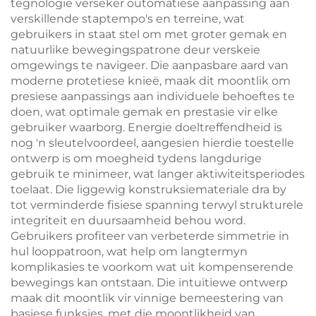
tegnologie verseker outomatiese aanpassing aan
verskillende staptempo's en terreine, wat
gebruikers in staat stel om met groter gemak en
natuurlike bewegingspatrone deur verskeie
omgewings te navigeer. Die aanpasbare aard van
moderne protetiese knieë, maak dit moontlik om
presiese aanpassings aan individuele behoeftes te
doen, wat optimale gemak en prestasie vir elke
gebruiker waarborg. Energie doeltreffendheid is
nog 'n sleutelvoordeel, aangesien hierdie toestelle
ontwerp is om moegheid tydens langdurige
gebruik te minimeer, wat langer aktiwiteitsperiodes
toelaat. Die liggewig konstruksiemateriale dra by
tot verminderde fisiese spanning terwyl strukturele
integriteit en duursaamheid behou word.
Gebruikers profiteer van verbeterde simmetrie in
hul looppatroon, wat help om langtermyn
komplikasies te voorkom wat uit kompenserende
bewegings kan ontstaan. Die intuïtiewe ontwerp
maak dit moontlik vir vinnige bemeestering van
basiese funksies, met die moontlikheid van