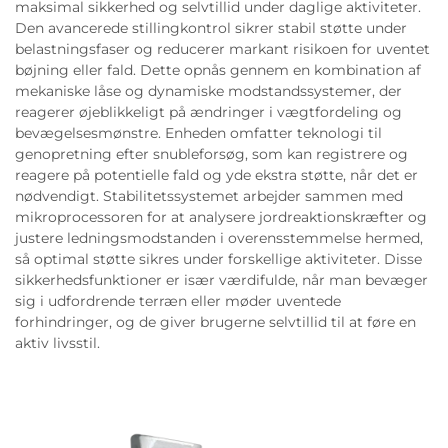
maksimal sikkerhed og selvtillid under daglige aktiviteter.
Den avancerede stillingkontrol sikrer stabil støtte under
belastningsfaser og reducerer markant risikoen for uventet
bøjning eller fald. Dette opnås gennem en kombination af
mekaniske låse og dynamiske modstandssystemer, der
reagerer øjeblikkeligt på ændringer i vægtfordeling og
bevægelsesmønstre. Enheden omfatter teknologi til
genopretning efter snubleforsøg, som kan registrere og
reagere på potentielle fald og yde ekstra støtte, når det er
nødvendigt. Stabilitetssystemet arbejder sammen med
mikroprocessoren for at analysere jordreaktionskræfter og
justere ledningsmodstanden i overensstemmelse hermed,
så optimal støtte sikres under forskellige aktiviteter. Disse
sikkerhedsfunktioner er især værdifulde, når man bevæger
sig i udfordrende terræn eller møder uventede
forhindringer, og de giver brugerne selvtillid til at føre en
aktiv livsstil.