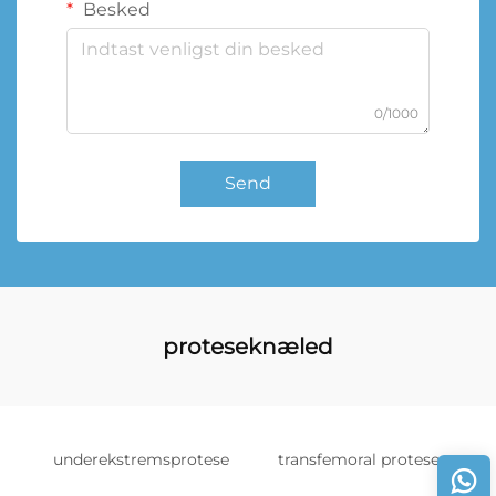
Besked
0/1000
Send
proteseknæled
underekstremsprotese
transfemoral protese