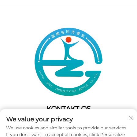
KONTAKT OS
We value your privacy
Add: 50 Gaofeng South Lane,West GateFuzhou,Fujian,Kina
We use cookies and similar tools to provide our services.
Tel:
+86-19859128239
If you don't want to accept all cookies, click Personalize