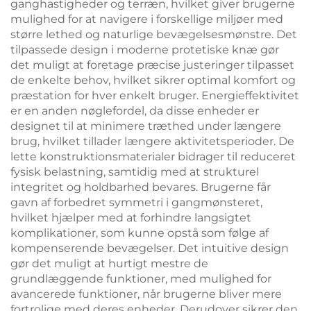
ganghastigheder og terræn, hvilket giver brugerne
mulighed for at navigere i forskellige miljøer med
større lethed og naturlige bevægelsesmønstre. Det
tilpassede design i moderne protetiske knæ gør
det muligt at foretage præcise justeringer tilpasset
de enkelte behov, hvilket sikrer optimal komfort og
præstation for hver enkelt bruger. Energieffektivitet
er en anden nøglefordel, da disse enheder er
designet til at minimere træthed under længere
brug, hvilket tillader længere aktivitetsperioder. De
lette konstruktionsmaterialer bidrager til reduceret
fysisk belastning, samtidig med at strukturel
integritet og holdbarhed bevares. Brugerne får
gavn af forbedret symmetri i gangmønsteret,
hvilket hjælper med at forhindre langsigtet
komplikationer, som kunne opstå som følge af
kompenserende bevægelser. Det intuitive design
gør det muligt at hurtigt mestre de
grundlæggende funktioner, med mulighed for
avancerede funktioner, når brugerne bliver mere
fortrolige med deres enheder. Derudover sikrer den