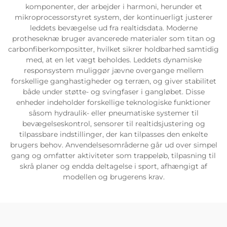
komponenter, der arbejder i harmoni, herunder et
mikroprocessorstyret system, der kontinuerligt justerer
leddets bevægelse ud fra realtidsdata. Moderne
protheseknæ bruger avancerede materialer som titan og
carbonfiberkompositter, hvilket sikrer holdbarhed samtidig
med, at en let vægt beholdes. Leddets dynamiske
responsystem muliggør jævne overgange mellem
forskellige ganghastigheder og terræn, og giver stabilitet
både under støtte- og svingfaser i gangløbet. Disse
enheder indeholder forskellige teknologiske funktioner
såsom hydraulik- eller pneumatiske systemer til
bevægelseskontrol, sensorer til realtidsjustering og
tilpassbare indstillinger, der kan tilpasses den enkelte
brugers behov. Anvendelsesområderne går ud over simpel
gang og omfatter aktiviteter som trappeløb, tilpasning til
skrå planer og endda deltagelse i sport, afhængigt af
modellen og brugerens krav.