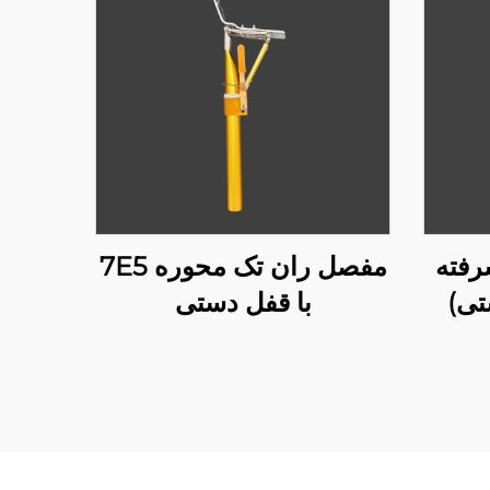
یشرفته
مفصل ران تک محوره 7E5
تی)
با قفل دستی