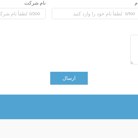
م
نام شرکت
0/200
0/100
ارسال