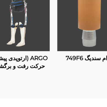
 سندیگ 749F6
ARGO (ارتوپدی پ
حرکت رفت و برگش