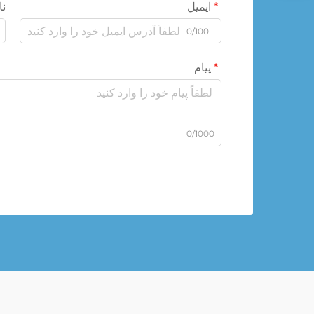
ایمیل
نا
0/100
پیام
0/1000