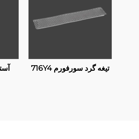
تیغه گرد سورفورم 716Y4
آستی