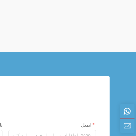
ایمیل
نا
0/100