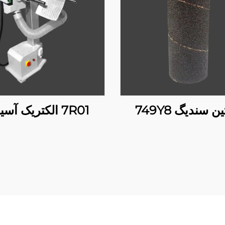
ن سندیگ 749Y8
7R01 الکتریک آسیاب