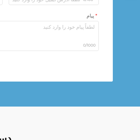
پیام
0/1000
دست