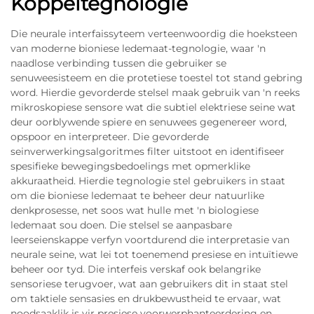
Koppeltegnologie
Die neurale interfaissyteem verteenwoordig die hoeksteen
van moderne bioniese ledemaat-tegnologie, waar 'n
naadlose verbinding tussen die gebruiker se
senuweesisteem en die protetiese toestel tot stand gebring
word. Hierdie gevorderde stelsel maak gebruik van 'n reeks
mikroskopiese sensore wat die subtiel elektriese seine wat
deur oorblywende spiere en senuwees gegenereer word,
opspoor en interpreteer. Die gevorderde
seinverwerkingsalgoritmes filter uitstoot en identifiseer
spesifieke bewegingsbedoelings met opmerklike
akkuraatheid. Hierdie tegnologie stel gebruikers in staat
om die bioniese ledemaat te beheer deur natuurlike
denkprosesse, net soos wat hulle met 'n biologiese
ledemaat sou doen. Die stelsel se aanpasbare
leerseienskappe verfyn voortdurend die interpretasie van
neurale seine, wat lei tot toenemend presiese en intuïtiewe
beheer oor tyd. Die interfeis verskaf ook belangrike
sensoriese terugvoer, wat aan gebruikers dit in staat stel
om taktiele sensasies en drukbewustheid te ervaar, wat
noodsaaklik is vir presiese voorwerphanteerdering en