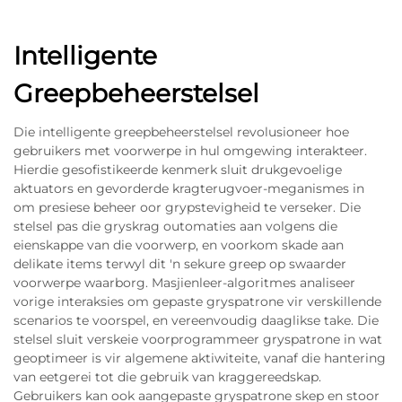
Intelligente
Greepbeheerstelsel
Die intelligente greepbeheerstelsel revolusioneer hoe
gebruikers met voorwerpe in hul omgewing interakteer.
Hierdie gesofistikeerde kenmerk sluit drukgevoelige
aktuators en gevorderde kragterugvoer-meganismes in
om presiese beheer oor grypstevigheid te verseker. Die
stelsel pas die gryskrag outomaties aan volgens die
eienskappe van die voorwerp, en voorkom skade aan
delikate items terwyl dit 'n sekure greep op swaarder
voorwerpe waarborg. Masjienleer-algoritmes analiseer
vorige interaksies om gepaste gryspatrone vir verskillende
scenarios te voorspel, en vereenvoudig daaglikse take. Die
stelsel sluit verskeie voorprogrammeer gryspatrone in wat
geoptimeer is vir algemene aktiwiteite, vanaf die hantering
van eetgerei tot die gebruik van kraggereedskap.
Gebruikers kan ook aangepaste gryspatrone skep en stoor