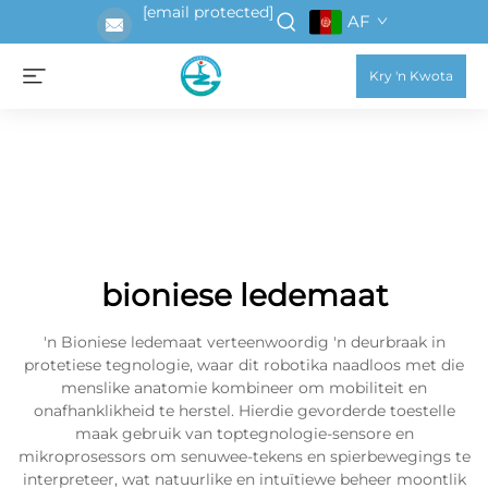
[email protected]
AF
Kry 'n Kwota
bioniese ledemaat
'n Bioniese ledemaat verteenwoordig 'n deurbraak in
protetiese tegnologie, waar dit robotika naadloos met die
menslike anatomie kombineer om mobiliteit en
onafhanklikheid te herstel. Hierdie gevorderde toestelle
maak gebruik van toptegnologie-sensore en
mikroprosessors om senuwee-tekens en spierbewegings te
interpreteer, wat natuurlike en intuïtiewe beheer moontlik