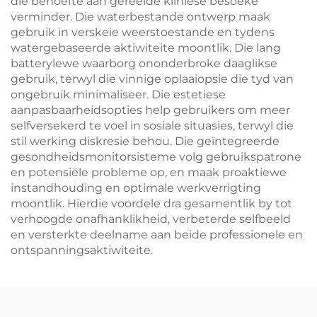
die behoefte aan gereelde kliniese besoeke
verminder. Die waterbestande ontwerp maak
gebruik in verskeie weerstoestande en tydens
watergebaseerde aktiwiteite moontlik. Die lang
batterylewe waarborg ononderbroke daaglikse
gebruik, terwyl die vinnige oplaaiopsie die tyd van
ongebruik minimaliseer. Die estetiese
aanpasbaarheidsopties help gebruikers om meer
selfversekerd te voel in sosiale situasies, terwyl die
stil werking diskresie behou. Die geïntegreerde
gesondheidsmonitorsisteme volg gebruikspatrone
en potensiële probleme op, en maak proaktiewe
instandhouding en optimale werkverrigting
moontlik. Hierdie voordele dra gesamentlik by tot
verhoogde onafhanklikheid, verbeterde selfbeeld
en versterkte deelname aan beide professionele en
ontspanningsaktiwiteite.