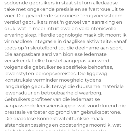
sodoende gebruikers in staat stel om alledaagse
take met ongekende presisie en selfvertroue uit te
voer. Die gevorderde sensoriese terugvoersisteem
verskaf gebruikers met 'n gevoel van aanraking en
druk, wat 'n meer intuïtiewe en verbintenisvolle
ervaring skep. Hierdie tegnologie maak dit moontlik
vir naadlose integrasie in daaglikse aktiwiteite, vanaf
toets op 'n sleutelbord tot die deelname aan sport.
Die aanpasbare aard van bioniese ledemate
verseker dat elke toestel aangepas kan word
volgens die gebruiker se spesifieke behoeftes,
lewenstyl en beroepsvereistes. Die liggewig
konstruksie verminder moegheid tydens
langdurige gebruik, terwyl die duursame materiale
lewensduur en betroubaarheid waarborg.
Gebruikers profiteer van die ledemaat se
aanpassende leerseienskappe, wat voortdurend die
prestasie verbeter op grond van gebruikspatrone.
Die draadlose konnektiwiteitfunksie maak
afstandaanpassings en opdaterings moontlik, wat