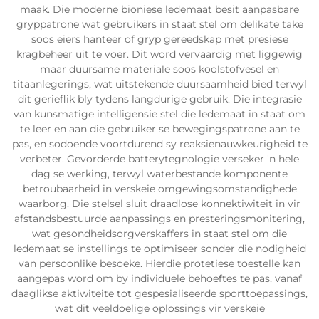
maak. Die moderne bioniese ledemaat besit aanpasbare
gryppatrone wat gebruikers in staat stel om delikate take
soos eiers hanteer of gryp gereedskap met presiese
kragbeheer uit te voer. Dit word vervaardig met liggewig
maar duursame materiale soos koolstofvesel en
titaanlegerings, wat uitstekende duursaamheid bied terwyl
dit gerieflik bly tydens langdurige gebruik. Die integrasie
van kunsmatige intelligensie stel die ledemaat in staat om
te leer en aan die gebruiker se bewegingspatrone aan te
pas, en sodoende voortdurend sy reaksienauwkeurigheid te
verbeter. Gevorderde batterytegnologie verseker 'n hele
dag se werking, terwyl waterbestande komponente
betroubaarheid in verskeie omgewingsomstandighede
waarborg. Die stelsel sluit draadlose konnektiwiteit in vir
afstandsbestuurde aanpassings en presteringsmonitering,
wat gesondheidsorgverskaffers in staat stel om die
ledemaat se instellings te optimiseer sonder die nodigheid
van persoonlike besoeke. Hierdie protetiese toestelle kan
aangepas word om by individuele behoeftes te pas, vanaf
daaglikse aktiwiteite tot gespesialiseerde sporttoepassings,
wat dit veeldoelige oplossings vir verskeie