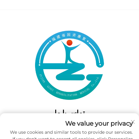
تماس با ما
We value your privacy
Add: 50 Gaofeng South Lane، West GateFuzhou، Fujian، چین
We use cookies and similar tools to provide our services.
تلفن:
‎+86-19859128239‎