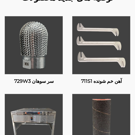
آهن خم شونده 711S1
سر سوهان 729W3