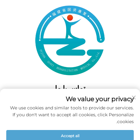
تماس با ما
We value your privacy
Add: 50 Gaofeng South Lane، West GateFuzhou، Fujian، چین
We use cookies and similar tools to provide our services.
تلفن:
‎+86-19859128239‎
If you don't want to accept all cookies, click Personalize
ایمیل:
[email protected]
cookies.
Accept all