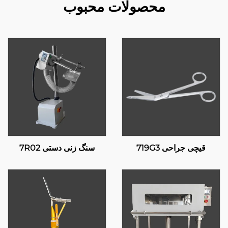
محصولات محبوب
قیچی جراحی 719G3
سنگ زنی دستی 7R02