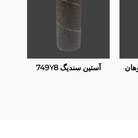
هان
آستین سندیگ 749Y8