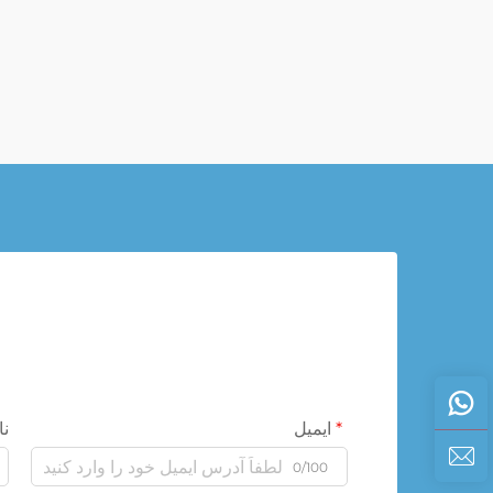
ایمیل
نا
0/100