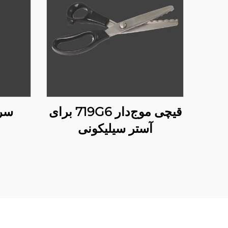
قیچی موج‌دار 719G6 برای
سر س
آستر سیلیکونی