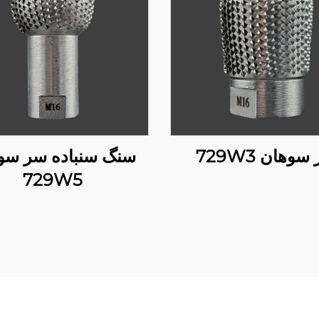
وهان 729W3
سنگ سنباده سر سو
729W5