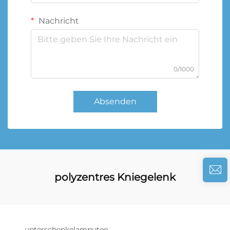
Nachricht
0/1000
Absenden
polyzentres Kniegelenk
unterschenkelamputee