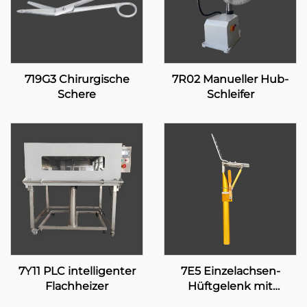
719G3 Chirurgische
7R02 Manueller Hub-
Schere
Schleifer
7Y11 PLC intelligenter
7E5 Einzelachsen-
Flachheizer
Hüftgelenk mit
manueller Verriegelung