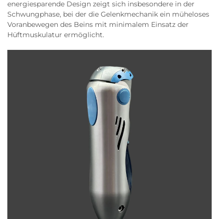
energiesparende Design zeigt sich insbesondere in der
Schwungphase, bei der die Gelenkmechanik ein müheloses
Voranbewegen des Beins mit minimalem Einsatz der
Hüftmuskulatur ermöglicht.