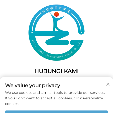
HUBUNGI KAMI
Add: 50 Gaofeng South Lane, Pintu Barat Fuzhou, Fujian,
We value your privacy
Tiongkok
We use cookies and similar tools to provide our services.
Telp:
+86-19859128239
If you don't want to accept all cookies, click Personalize
E-Mail:
[email protected]
cookies.