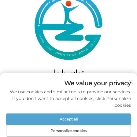
تماس با ما
We value your privacy
Add: 50 Gaofeng South Lane، West GateFuzhou، Fujian، چین
We use cookies and similar tools to provide our services.
تلفن:
‎+86-19859128239‎
If you don't want to accept all cookies, click Personalize
ایمیل:
[email protected]
cookies.
Accept all
حق تکثیر © 2025 شرکت فوجیان گووزی برای پزشکی بازتوانی محدود شده
است. تمامی حقوق محفوظ است. -
سیاست حریم خصوصی
Personalize cookies