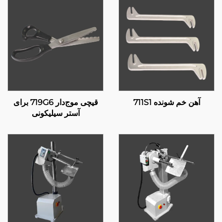
آهن خم شونده 711S1
قیچی موج‌دار 719G6 برای
آستر سیلیکونی