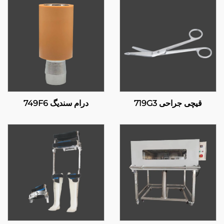
قیچی جراحی 719G3
درام سندیگ 749F6