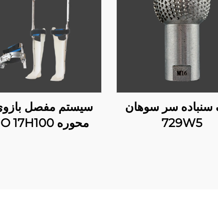
سنباده سر سوهان
سیستم مفصل بازوی
729W5
محوره RGO 17H100