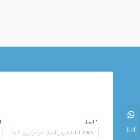
ایمیل
نا
0/100