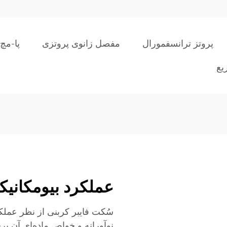
پروتز ترانسفمورال
مفصل زانوی پروتزی
پا-مچ
یع
عملکرد بیومکانیک
سُکت فایبر کربنی از نظر عملک
نوآورانه و خواص ماده‌ای آن ب