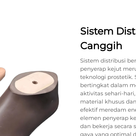
Sistem Dis
Canggih
Sistem distribusi b
penyerap kejut mer
teknologi prosteti
bertingkat dalam me
aktivitas sehari-ha
material khusus da
efektif meredam en
elemen penyerap kej
dan bekerja secara 
gaya yang optimal di