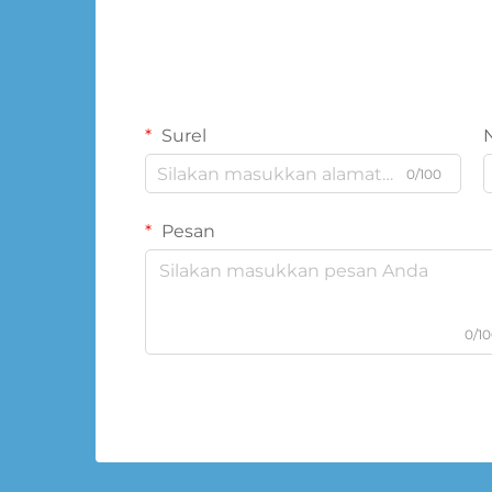
Surel
0/100
Pesan
0/1