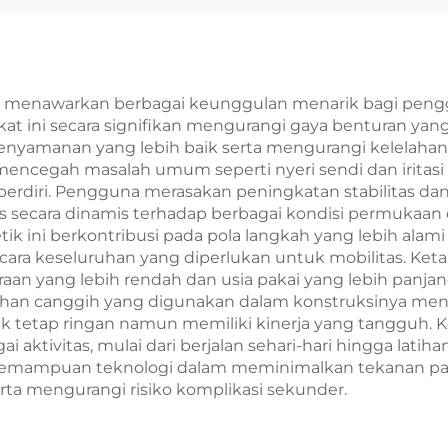
t menawarkan berbagai keunggulan menarik bagi pengg
kat ini secara signifikan mengurangi gaya benturan yang
 kenyamanan yang lebih baik serta mengurangi kelelaha
cegah masalah umum seperti nyeri sendi dan iritasi ku
rdiri. Pengguna merasakan peningkatan stabilitas dan 
s secara dinamis terhadap berbagai kondisi permukaan
ini berkontribusi pada pola langkah yang lebih alami d
secara keseluruhan yang diperlukan untuk mobilitas. Ke
raan yang lebih rendah dan usia pakai yang lebih pan
 bahan canggih yang digunakan dalam konstruksinya m
ik tetap ringan namun memiliki kinerja yang tangguh.
aktivitas, mulai dari berjalan sehari-hari hingga latih
ampuan teknologi dalam meminimalkan tekanan pada t
rta mengurangi risiko komplikasi sekunder.