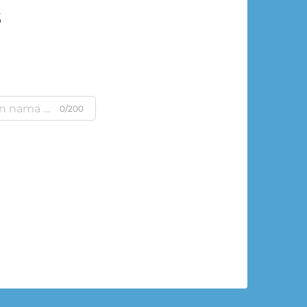
s
0/200