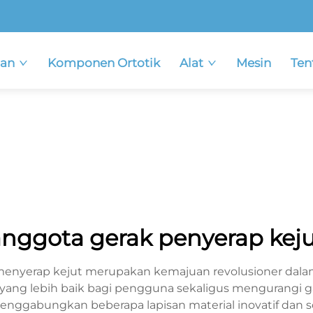
an
Komponen Ortotik
Alat
Mesin
Ten
nggota gerak penyerap kej
nyerap kejut merupakan kemajuan revolusioner dalam 
ng lebih baik bagi pengguna sekaligus mengurangi ga
 menggabungkan beberapa lapisan material inovatif da