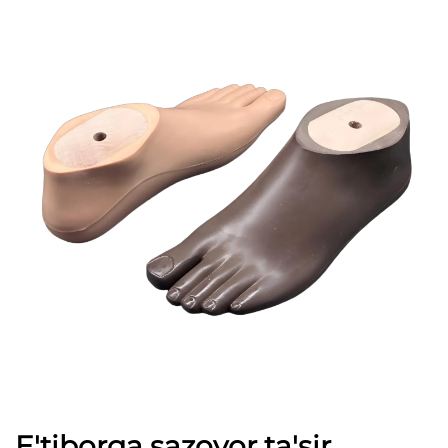
E'tiborga sazovor ta'sir