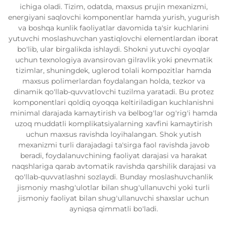
ichiga oladi. Tizim, odatda, maxsus prujin mexanizmi,
energiyani saqlovchi komponentlar hamda yurish, yugurish
va boshqa kunlik faoliyatlar davomida ta'sir kuchlarini
yutuvchi moslashuvchan yastiqlovchi elementlardan iborat
bo'lib, ular birgalikda ishlaydi. Shokni yutuvchi oyoqlar
uchun texnologiya avansirovan gilravlik yoki pnevmatik
tizimlar, shuningdek, uglerod tolali kompozitlar hamda
maxsus polimerlardan foydalangan holda, tezkor va
dinamik qo'llab-quvvatlovchi tuzilma yaratadi. Bu protez
komponentlari qoldiq oyoqqa keltiriladigan kuchlanishni
minimal darajada kamaytirish va belbog'lar og'rig'i hamda
uzoq muddatli komplikatsiyalarning xavfini kamaytirish
uchun maxsus ravishda loyihalangan. Shok yutish
mexanizmi turli darajadagi ta'sirga faol ravishda javob
beradi, foydalanuvchining faoliyat darajasi va harakat
naqshlariga qarab avtomatik ravishda qarshilik darajasi va
qo'llab-quvvatlashni sozlaydi. Bunday moslashuvchanlik
jismoniy mashg'ulotlar bilan shug'ullanuvchi yoki turli
jismoniy faoliyat bilan shug'ullanuvchi shaxslar uchun
ayniqsa qimmatli bo'ladi.