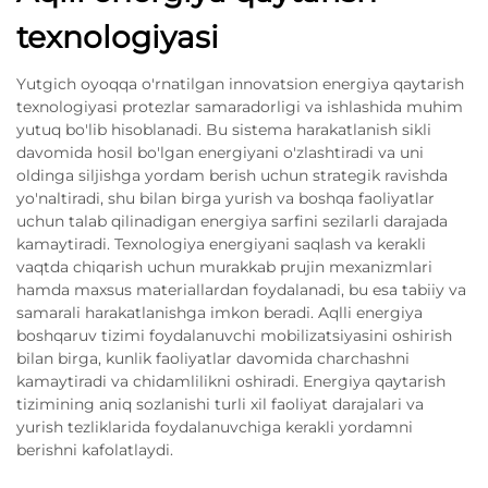
texnologiyasi
Yutgich oyoqqa o'rnatilgan innovatsion energiya qaytarish
texnologiyasi protezlar samaradorligi va ishlashida muhim
yutuq bo'lib hisoblanadi. Bu sistema harakatlanish sikli
davomida hosil bo'lgan energiyani o'zlashtiradi va uni
oldinga siljishga yordam berish uchun strategik ravishda
yo'naltiradi, shu bilan birga yurish va boshqa faoliyatlar
uchun talab qilinadigan energiya sarfini sezilarli darajada
kamaytiradi. Texnologiya energiyani saqlash va kerakli
vaqtda chiqarish uchun murakkab prujin mexanizmlari
hamda maxsus materiallardan foydalanadi, bu esa tabiiy va
samarali harakatlanishga imkon beradi. Aqlli energiya
boshqaruv tizimi foydalanuvchi mobilizatsiyasini oshirish
bilan birga, kunlik faoliyatlar davomida charchashni
kamaytiradi va chidamlilikni oshiradi. Energiya qaytarish
tizimining aniq sozlanishi turli xil faoliyat darajalari va
yurish tezliklarida foydalanuvchiga kerakli yordamni
berishni kafolatlaydi.