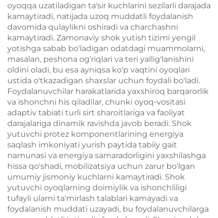
oyoqqa uzatiladigan ta'sir kuchlarini sezilarli darajada
kamaytiradi, natijada uzoq muddatli foydalanish
davomida qulaylikni oshiradi va charchashni
kamaytiradi. Zamonaviy shok yutish tizimi yengil
yotishga sabab bo'ladigan odatdagi muammolarni,
masalan, peshona og'riqlari va teri yallig'lanishini
oldini oladi, bu esa ayniqsa ko'p vaqtini oyoqlari
ustida o'tkazadigan shaxslar uchun foydali bo'ladi.
Foydalanuvchilar harakatlarida yaxshiroq barqarorlik
va ishonchni his qiladilar, chunki oyoq-vositasi
adaptiv tabiati turli sirt sharoitlariga va faoliyat
darajalariga dinamik ravishda javob beradi. Shok
yutuvchi protez komponentlarining energiya
saqlash imkoniyati yurish paytida tabiiy gait
namunasi va energiya samaradorligini yaxshilashga
hissa qo'shadi, mobilizatsiya uchun zarur bo'lgan
umumiy jismoniy kuchlarni kamaytiradi. Shok
yutuvchi oyoqlarning doimiylik va ishonchliligi
tufayli ularni ta'mirlash talablari kamayadi va
foydalanish muddati uzayadi, bu foydalanuvchilarga