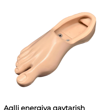
Aqlli energiya qaytarish