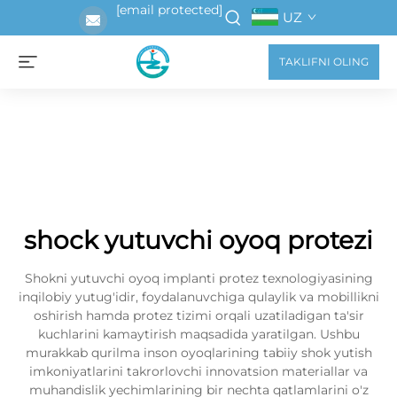
[email protected]
UZ
TAKLIFNI OLING
shock yutuvchi oyoq protezi
Shokni yutuvchi oyoq implanti protez texnologiyasining
inqilobiy yutug'idir, foydalanuvchiga qulaylik va mobillikni
oshirish hamda protez tizimi orqali uzatiladigan ta'sir
kuchlarini kamaytirish maqsadida yaratilgan. Ushbu
murakkab qurilma inson oyoqlarining tabiiy shok yutish
imkoniyatlarini takrorlovchi innovatsion materiallar va
muhandislik yechimlarining bir nechta qatlamlarini o'z