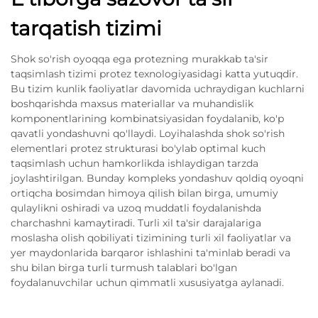
tarqatish tizimi
Shok so'rish oyoqqa ega protezning murakkab ta'sir
taqsimlash tizimi protez texnologiyasidagi katta yutuqdir.
Bu tizim kunlik faoliyatlar davomida uchraydigan kuchlarni
boshqarishda maxsus materiallar va muhandislik
komponentlarining kombinatsiyasidan foydalanib, ko'p
qavatli yondashuvni qo'llaydi. Loyihalashda shok so'rish
elementlari protez strukturasi bo'ylab optimal kuch
taqsimlash uchun hamkorlikda ishlaydigan tarzda
joylashtirilgan. Bunday kompleks yondashuv qoldiq oyoqni
ortiqcha bosimdan himoya qilish bilan birga, umumiy
qulaylikni oshiradi va uzoq muddatli foydalanishda
charchashni kamaytiradi. Turli xil ta'sir darajalariga
moslasha olish qobiliyati tizimining turli xil faoliyatlar va
yer maydonlarida barqaror ishlashini ta'minlab beradi va
shu bilan birga turli turmush talablari bo'lgan
foydalanuvchilar uchun qimmatli xususiyatga aylanadi.