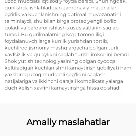
uzoq muddatli iqtisodiy foyda beradi. Shuningdek,
qurilishda ishlatiladigan zamonaviy materiallar
og'irlik va kuchlanishning optimal muvozanatini
ta'minlaydi, shu bilan birga protez yengil bo'lib
qoladi va barqaror ishlash xususiyatlarini saqlab
turadi. Bu qurilmalarning ko'p tomonliligi
foydalanuvchilarga kunlik yurishdan tortib,
kuchliroq jismoniy mashqlargacha bo'lgan turli
xavfsizlik va qulaylikni saqlab turish imkonini beradi.
Shok yutish texnologiyasining qolgan oyoqqa
keltiradigan kuchlanishni kamaytirish qobiliyati ham
yaxshiroq uzoq muddatli sog'liqni saqlash
natijalariga va ikkinchi darajali komplikatsiyalarga
duch kelish xavfini kamaytirishga hissa qo'shadi.
Amaliy maslahatlar