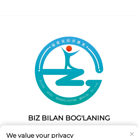
BIZ BILAN BOG'LANING
Add: 50 Gaofeng Janubiy Lane, G'arbiy Eshik Fuzhou,
We value your privacy
Fujian, Xitoy