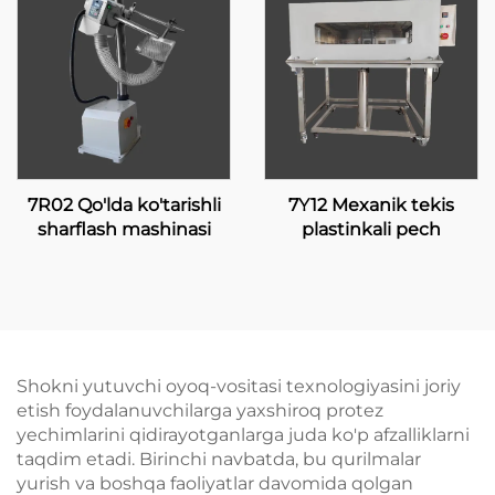
7R02 Qo'lda ko'tarishli
7Y12 Mexanik tekis
sharflash mashinasi
plastinkali pech
Shokni yutuvchi oyoq-vositasi texnologiyasini joriy
etish foydalanuvchilarga yaxshiroq protez
yechimlarini qidirayotganlarga juda ko'p afzalliklarni
taqdim etadi. Birinchi navbatda, bu qurilmalar
yurish va boshqa faoliyatlar davomida qolgan