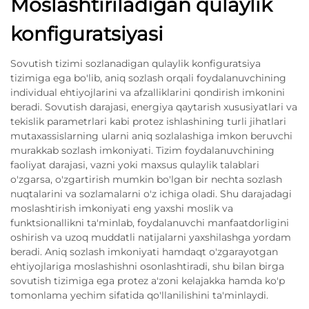
Moslashtiriladigan qulaylik
konfiguratsiyasi
Sovutish tizimi sozlanadigan qulaylik konfiguratsiya
tizimiga ega bo'lib, aniq sozlash orqali foydalanuvchining
individual ehtiyojlarini va afzalliklarini qondirish imkonini
beradi. Sovutish darajasi, energiya qaytarish xususiyatlari va
tekislik parametrlari kabi protez ishlashining turli jihatlari
mutaxassislarning ularni aniq sozlalashiga imkon beruvchi
murakkab sozlash imkoniyati. Tizim foydalanuvchining
faoliyat darajasi, vazni yoki maxsus qulaylik talablari
o'zgarsa, o'zgartirish mumkin bo'lgan bir nechta sozlash
nuqtalarini va sozlamalarni o'z ichiga oladi. Shu darajadagi
moslashtirish imkoniyati eng yaxshi moslik va
funktsionallikni ta'minlab, foydalanuvchi manfaatdorligini
oshirish va uzoq muddatli natijalarni yaxshilashga yordam
beradi. Aniq sozlash imkoniyati hamdaqt o'zgarayotgan
ehtiyojlariga moslashishni osonlashtiradi, shu bilan birga
sovutish tizimiga ega protez a'zoni kelajakka hamda ko'p
tomonlama yechim sifatida qo'llanilishini ta'minlaydi.