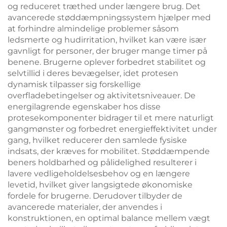
og reduceret træthed under længere brug. Det
avancerede støddæmpningssystem hjælper med
at forhindre almindelige problemer såsom
ledsmerte og hudirritation, hvilket kan være især
gavnligt for personer, der bruger mange timer på
benene. Brugerne oplever forbedret stabilitet og
selvtillid i deres bevægelser, idet protesen
dynamisk tilpasser sig forskellige
overfladebetingelser og aktivitetsniveauer. De
energilagrende egenskaber hos disse
protesekomponenter bidrager til et mere naturligt
gangmønster og forbedret energieffektivitet under
gang, hvilket reducerer den samlede fysiske
indsats, der kræves for mobilitet. Støddæmpende
beners holdbarhed og pålidelighed resulterer i
lavere vedligeholdelsesbehov og en længere
levetid, hvilket giver langsigtede økonomiske
fordele for brugerne. Derudover tilbyder de
avancerede materialer, der anvendes i
konstruktionen, en optimal balance mellem vægt