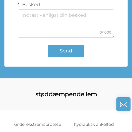
Besked
0/1000
Send
støddæmpende lem
underekstremsprotese
hydraulisk ankelfod