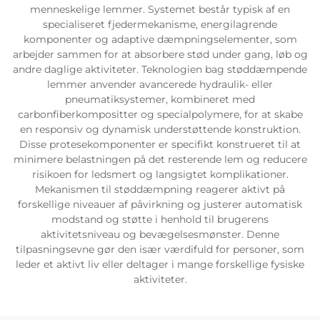
menneskelige lemmer. Systemet består typisk af en
specialiseret fjedermekanisme, energilagrende
komponenter og adaptive dæmpningselementer, som
arbejder sammen for at absorbere stød under gang, løb og
andre daglige aktiviteter. Teknologien bag støddæmpende
lemmer anvender avancerede hydraulik- eller
pneumatiksystemer, kombineret med
carbonfiberkompositter og specialpolymere, for at skabe
en responsiv og dynamisk understøttende konstruktion.
Disse protesekomponenter er specifikt konstrueret til at
minimere belastningen på det resterende lem og reducere
risikoen for ledsmert og langsigtet komplikationer.
Mekanismen til støddæmpning reagerer aktivt på
forskellige niveauer af påvirkning og justerer automatisk
modstand og støtte i henhold til brugerens
aktivitetsniveau og bevægelsesmønster. Denne
tilpasningsevne gør den især værdifuld for personer, som
leder et aktivt liv eller deltager i mange forskellige fysiske
aktiviteter.