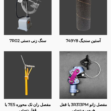
آستین سندیگ 749Y8
سنگ زنی دستی 7R02
مفصل زانو 3R313PM با قفل
مفصل ران تک محوره 7E5 با
هرمی و دستی
قفل دستی