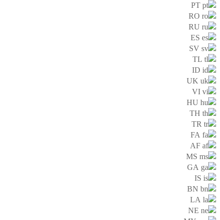
PT
RO
RU
ES
SV
TL
ID
UK
VI
HU
TH
TR
FA
AF
MS
GA
IS
BN
LA
NE