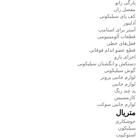
پارگی زانو
مفصل ران
کف پای سیلیکونی
آداپتور
آستر برای استامپ
قطعات آلومینیومی
قفل‌های خطی
قطع عضو اندام فوقانی
اجزای بازو
دستکش و انگشتان سیلیکونی
گوش سیلیکونی
لوازم جانبی پروتز
لوازم جانبی
پد چند رنگ
کازمسیس
لوازم جانبی سوکت
متریال
جوشکاری
سیلیکون
استوکینِت