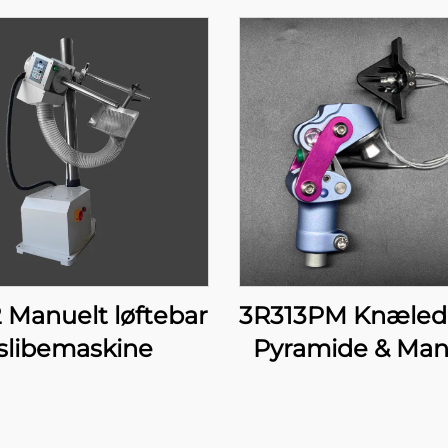
 Manuelt løftebar
3R313PM Knæle
slibemaskine
Pyramide & Man
Lås