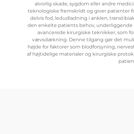
alvorlig skade, sygdom eller andre medi
teknologiske fremskridt og giver patienter f
delvis fod, ledudladning i anklen, transti
den enkelte patients behov, underliggende 
avancerede kirurgiske teknikker, som f
vævsdækning. Denne tilgang gør det muligt
højde for faktorer som blodforsyning, nerve
af ​​højtidelige materialer og kirurgiske pro
patien