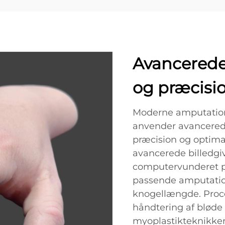
Avancerede 
og præcisi
Moderne amputation
anvender avancerede 
præcision og optimal
avancerede billedgi
computervunderet p
passende amputatio
knogellængde. Proc
håndtering af bløde
myoplastikteknikke