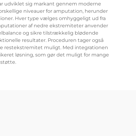
 har udviklet sig markant gennem moderne
forskellige niveauer for amputation, herunder
tioner. Hver type vælges omhyggeligt ud fra
mputationer af nedre ekstremiteter anvender
balance og sikre tilstrækkelig blødende
tionelle resultater. Proceduren tager også
ve restekstremitet muligt. Med integrationen
ofikeret løsning, som gør det muligt for mange
støtte.