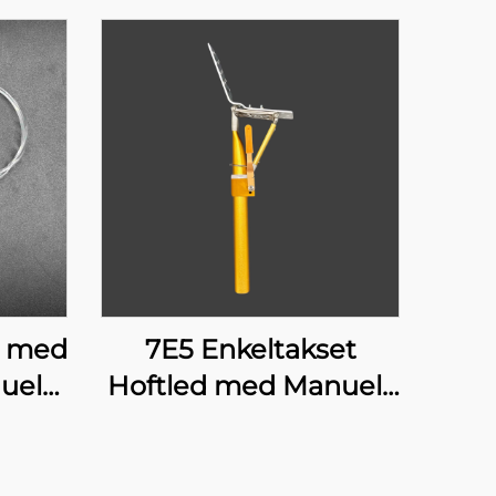
d med
7E5 Enkeltakset
uelt
Hoftled med Manuelt
Lås