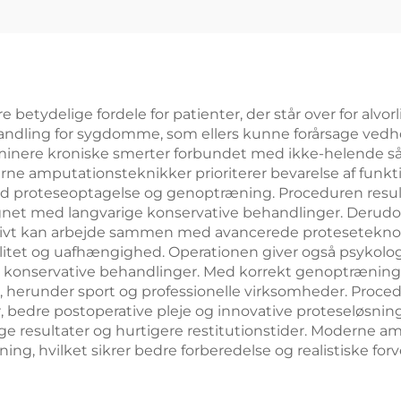
 betydelige fordele for patienter, der står over for alvo
andling for sygdomme, som ellers kunne forårsage vedho
minere kroniske smerter forbundet med ikke-helende sår, 
Moderne amputationsteknikker prioriterer bevarelse af fu
uld proteseoptagelse og genoptræning. Proceduren resul
et med langvarige konservative behandlinger. Derudov
ivt kan arbejde sammen med avancerede proteseteknolog
tet og uafhængighed. Operationen giver også psykologi
e konservative behandlinger. Med korrekt genoptrænin
eter, herunder sport og professionelle virksomheder. Pro
, bedre postoperative pleje og innovative proteseløsnin
elige resultater og hurtigere restitutionstider. Moderne
ng, hvilket sikrer bedre forberedelse og realistiske for