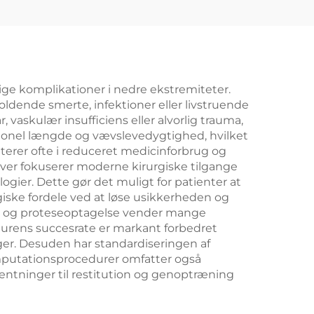
rlige komplikationer i nedre ekstremiteter.
ldende smerte, infektioner eller livstruende
vaskulær insufficiens eller alvorlig trauma,
nktionel længde og vævslevedygtighed, hvilket
terer ofte i reduceret medicinforbrug og
er fokuserer moderne kirurgiske tilgange
ier. Dette gør det muligt for patienter at
ske fordele ved at løse usikkerheden og
g og proteseoptagelse vender mange
cedurens succesrate er markant forbedret
ger. Desuden har standardiseringen af
 amputationsprocedurer omfatter også
ventninger til restitution og genoptræning