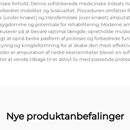
cinske forhold. Denne sofistikerede medicinske indsats
orbedret mobilitet og livskvalitet. Proceduren omfatter 
biale (under knæet) og transfemorale (over knæet) amputa
sygdomme og potentiale for rehabilitering. Moderne a
okuserer på at bevare optimal længde, opretholde muskel
 at opnå bedre pasform af proteser og forbedrede funk
styring og knogleformning for at skabe den mest effekti
tokoller er amputation af nedre ekstremiteter blevet en s
ter at vende tilbage til et aktivt liv med passende protes
Nye produktanbefalinger