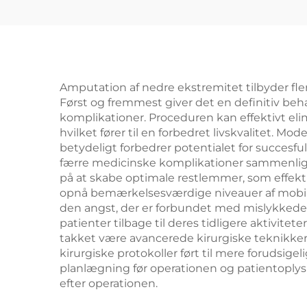
Amputation af nedre ekstremitet tilbyder flere
Først og fremmest giver det en definitiv beh
komplikationer. Proceduren kan effektivt eli
hvilket fører til en forbedret livskvalitet. 
betydeligt forbedrer potentialet for succesf
færre medicinske komplikationer sammenlign
på at skabe optimale restlemmer, som effekt
opnå bemærkelsesværdige niveauer af mobili
den angst, der er forbundet med mislykked
patienter tilbage til deres tidligere aktivit
takket være avancerede kirurgiske teknikker
kirurgiske protokoller ført til mere forudsig
planlægning før operationen og patientoplysni
efter operationen.