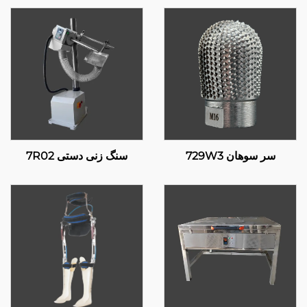
سر سوهان 729W3
سنگ زنی دستی 7R02