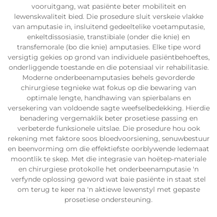
vooruitgang, wat pasiënte beter mobiliteit en
lewenskwaliteit bied. Die prosedure sluit verskeie vlakke
van amputasie in, insluitend gedeeltelike voetamputasie,
enkeltdissosiasie, transtibiale (onder die knie) en
transfemorale (bo die knie) amputasies. Elke tipe word
versigtig gekies op grond van individuele pasiëntbehoeftes,
onderliggende toestande en die potensiaal vir rehabilitasie.
Moderne onderbeenamputasies behels gevorderde
chirurgiese tegnieke wat fokus op die bewaring van
optimale lengte, handhawing van spierbalans en
versekering van voldoende sagte weefselbedekking. Hierdie
benadering vergemaklik beter prosetiese passing en
verbeterde funksionele uitslae. Die prosedure hou ook
rekening met faktore soos bloedvoorsiening, senuwbestuur
en beenvorming om die effektiefste oorblywende ledemaat
moontlik te skep. Met die integrasie van hoëtep-materiale
en chirurgiese protokolle het onderbeenamputasie 'n
verfynde oplossing geword wat baie pasiënte in staat stel
om terug te keer na 'n aktiewe lewenstyl met gepaste
prosetiese ondersteuning.