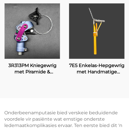
3R313PM Kniegewrig
7E5 Enkelas-Hepgewrig
met Piramide &
met Handmatige
Handmatige Sluiting
Sluiting
Onderbeenamputasie bied verskeie beduidende
voordele vir pasiënte wat ernstige onderste
ledemaatkomplikasies ervaar. Ten eerste bied dit 'n