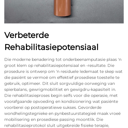
Verbeterde
Rehabilitasiepotensiaal
Die moderne benadering tot onderbeenamputasie plaas 'n
groot klem op rehabilitasiepotensiaal en -resultate. Die
prosedure is ontwerp om 'n residuele ledemaat te skep wat
die pasiënt se vermoë om effektief prosediese toestelle te
gebruik, optimeer. Dit sluit sorgvuldige oorweging van
spierbalans, gewrigmobilitiet en gewigdru-kapasiteit in.
Die rehabilitasieproses begin selfs voor die operasie, met
voorafgaande opvoeding en kondisionering wat pasiënte
voorberei op postoperatiewe sukses. Gevorderde
wondhelingstegnieke en pynbestuurstategieë maak vroeë
mobilisering en prosediese passing moontlik. Die
rehabilitasieprotokol sluit uitgebreide fisieke terapie,