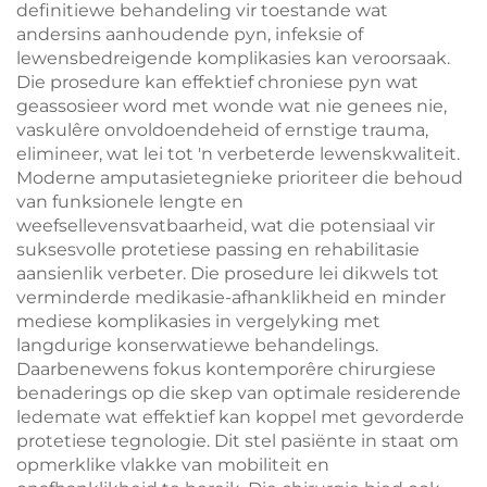
definitiewe behandeling vir toestande wat
andersins aanhoudende pyn, infeksie of
lewensbedreigende komplikasies kan veroorsaak.
Die prosedure kan effektief chroniese pyn wat
geassosieer word met wonde wat nie genees nie,
vaskulêre onvoldoendeheid of ernstige trauma,
elimineer, wat lei tot 'n verbeterde lewenskwaliteit.
Moderne amputasietegnieke prioriteer die behoud
van funksionele lengte en
weefsellevensvatbaarheid, wat die potensiaal vir
suksesvolle protetiese passing en rehabilitasie
aansienlik verbeter. Die prosedure lei dikwels tot
verminderde medikasie-afhanklikheid en minder
mediese komplikasies in vergelyking met
langdurige konserwatiewe behandelings.
Daarbenewens fokus kontemporêre chirurgiese
benaderings op die skep van optimale residerende
ledemate wat effektief kan koppel met gevorderde
protetiese tegnologie. Dit stel pasiënte in staat om
opmerklike vlakke van mobiliteit en