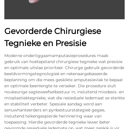
Gevorderde Chirurgiese
Tegnieke en Presisie
Moderne onderliggaamamputasieprosedures maak
gebruik van hoëtepstand chirurgiese tegnieke wat presisie
en optimale uitslae prioriteer. Chirurge gebruik gevorderde
beeldvormingstegnologieë en rekenaargebaseerde
beplanning om die mees geskikte amputasievlak te bepaal
en optimale beenlengte te verseker. Die prosedure sluit
noukeurige sagteweefselbestuur in, insluitend miodesis- en
mioplastiektegnieke, wat die resieduele ledemaat se sterkte
en stabiliteit verbeter. Spesiale aandag word aan
senuwhanteerders en pynbestuurstategieë gegee,
insluitend teikengespierde herinnering waar van
toepassing. Hierdie gevorderde tegnieke lewer beter
gevormde resieduele ledemate op, wat meer geskik is vir