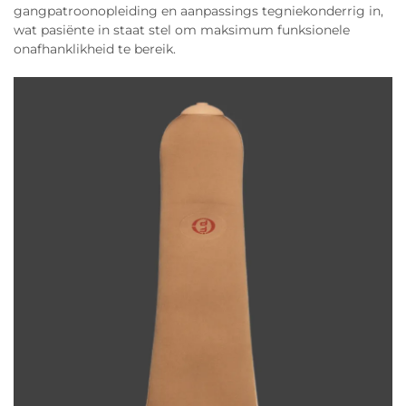
gangpatroonopleiding en aanpassings tegniekonderrig in,
wat pasiënte in staat stel om maksimum funksionele
onafhanklikheid te bereik.