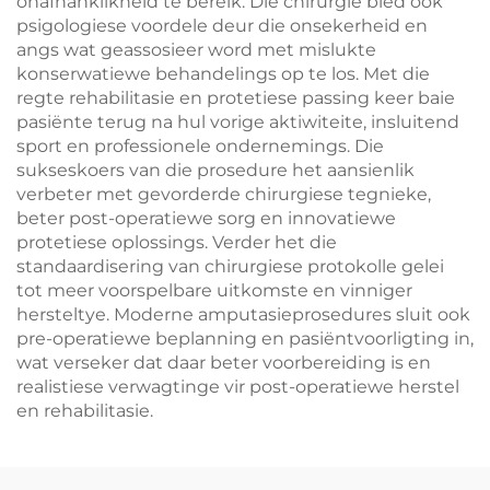
onafhanklikheid te bereik. Die chirurgie bied ook
psigologiese voordele deur die onsekerheid en
angs wat geassosieer word met mislukte
konserwatiewe behandelings op te los. Met die
regte rehabilitasie en protetiese passing keer baie
pasiënte terug na hul vorige aktiwiteite, insluitend
sport en professionele ondernemings. Die
sukseskoers van die prosedure het aansienlik
verbeter met gevorderde chirurgiese tegnieke,
beter post-operatiewe sorg en innovatiewe
protetiese oplossings. Verder het die
standaardisering van chirurgiese protokolle gelei
tot meer voorspelbare uitkomste en vinniger
hersteltye. Moderne amputasieprosedures sluit ook
pre-operatiewe beplanning en pasiëntvoorligting in,
wat verseker dat daar beter voorbereiding is en
realistiese verwagtinge vir post-operatiewe herstel
en rehabilitasie.