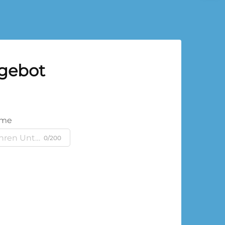
ngebot
ame
0/200