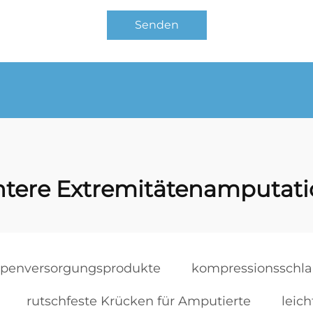
Senden
ntere Extremitätenamputati
penversorgungsprodukte
kompressionsschla
rutschfeste Krücken für Amputierte
leic