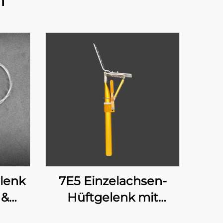
n
lenk
7E5 Einzelachsen-
 &
Hüftgelenk mit
manueller