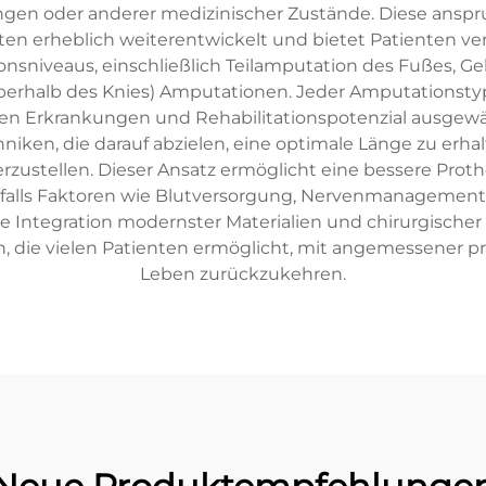
gen oder anderer medizinischer Zustände. Diese anspruc
n erheblich weiterentwickelt und bietet Patienten ver
sniveaus, einschließlich Teilamputation des Fußes, Gele
berhalb des Knies) Amputationen. Jeder Amputationstyp 
den Erkrankungen und Rehabilitationspotenzial ausge
chniken, die darauf abzielen, eine optimale Länge zu er
rzustellen. Dieser Ansatz ermöglicht eine bessere Prot
benfalls Faktoren wie Blutversorgung, Nervenmanageme
e Integration modernster Materialien und chirurgischer
 die vielen Patienten ermöglicht, mit angemessener p
Leben zurückzukehren.