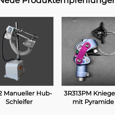
Neue Produktempfehlunge
2 Manueller Hub-
3R313PM Kniege
Schleifer
mit Pyramide
manueller