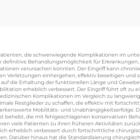
Verriegelun
Patienten, die schwerwiegende Komplikationen im unte
ine definitive Behandlungsmöglichkeit für Erkrankungen,
ationen verursachen könnten. Der Eingriff kann chronis
en Verletzungen einhergehen, effektiv beseitigen und s
 die Erhaltung der funktionellen Länge und Gewebeviab
tation erheblich verbessert. Der Eingriff führt oft zu e
zinischen Komplikationen im Vergleich zu langwierig
male Restglieder zu schaffen, die effektiv mit fortschri
rkenswerte Mobilitäts- und Unabhängigkeitserfolge. Di
ngst behebt, die mit fehlgeschlagenen konservativen 
n viele Patienten zu ihren früheren Aktivitäten zurück,
 sich erheblich verbessert durch fortschrittliche chirurg
n. Darüber hinaus hat die Standardisierung chirurgisch