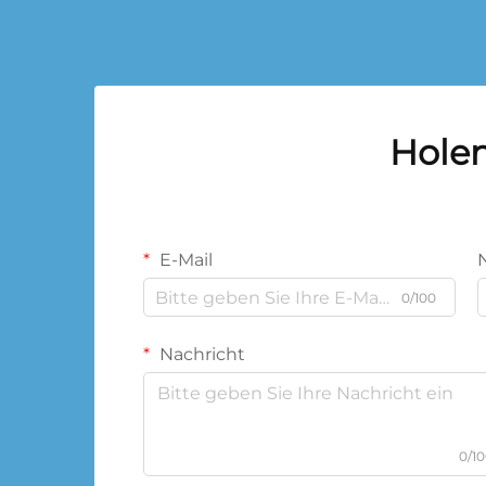
Holen
E-Mail
0/100
Nachricht
0/1