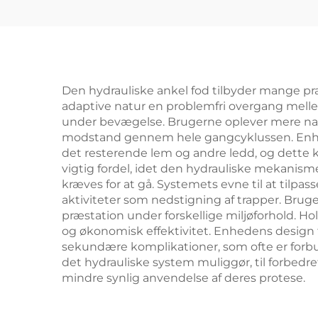
Den hydrauliske ankel fod tilbyder mange pra
adaptive natur en problemfri overgang mellem
under bevægelse. Brugerne oplever mere natu
modstand gennem hele gangcyklussen. Enheden
det resterende lem og andre ledd, og dette 
vigtig fordel, idet den hydrauliske mekanis
kræves for at gå. Systemets evne til at tilpas
aktiviteter som nedstigning af trapper. Bruge
præstation under forskellige miljøforhold. H
og økonomisk effektivitet. Enhedens design
sekundære komplikationer, som ofte er forb
det hydrauliske system muliggør, til forbedre
mindre synlig anvendelse af deres protese.