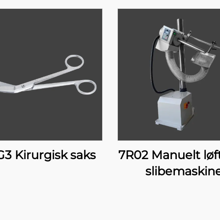
G3 Kirurgisk saks
7R02 Manuelt løf
slibemaskin