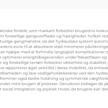
ktiske fordele, som markant forbedrer brugerens livskval
 forskellige gangoverflader og hastigheder, hvilket re
rlige gangmønstre, da det hydrauliske system automati
s evne til at absorbere stød minimerer påvirkningerne,
kan hjælpe med at forhindre langsigtet komplikationer
me optimerer energitilbagevenden under frakastfasen og 
se sig forskellige terræn forbedrer sikkerhed og stabilitet
re rapporterer øget selvtillid i deres mobilitet, da enhe
oldbarheden og lave vedligeholdelseskrav ved den hydraul
 fremmer også bedre holdning og symmetrisk vægtfordel
undet med brugen af proteser. Derudover bidrager de 
t social integration og psykisk trivsel, da brugere kan d