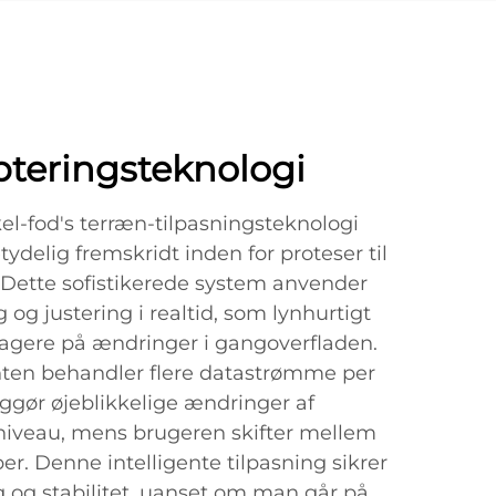
teringsteknologi
el-fod's terræn-tilpasningsteknologi
ydelig fremskridt inden for proteser til
. Dette sofistikerede system anvender
g og justering i realtid, som lynhurtigt
agere på ændringer i gangoverfladen.
en behandler flere datastrømme per
ggør øjeblikkelige ændringer af
niveau, mens brugeren skifter mellem
er. Denne intelligente tilpasning sikrer
g og stabilitet, uanset om man går på