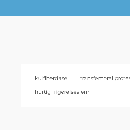
kulfiberdåse
transfemoral prote
hurtig frigørelseslem