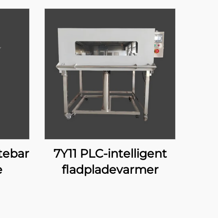
tebar
7Y11 PLC-intelligent
e
fladpladevarmer