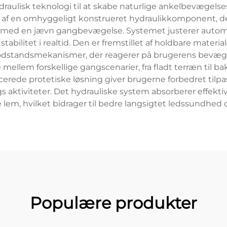
raulisk teknologi til at skabe naturlige ankelbevægelse
 af en omhyggeligt konstrueret hydraulikkomponent, der
med en jævn gangbevægelse. Systemet justerer automati
tabilitet i realtid. Den er fremstillet af holdbare mate
odstandsmekanismer, der reagerer på brugerens bevæg
mellem forskellige gangscenarier, fra fladt terræn til bak
de protetiske løsning giver brugerne forbedret tilpasn
 aktiviteter. Det hydrauliske system absorberer effekt
 lem, hvilket bidrager til bedre langsigtet ledssundhed 
Populære produkter