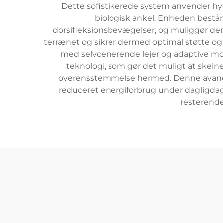
Dette sofistikerede system anvender hyd
biologisk ankel. Enheden består
dorsifleksionsbevægelser, og muliggør der
terrænet og sikrer dermed optimal støtte og s
med selvcenerende lejer og adaptive m
teknologi, som gør det muligt at skelne 
overensstemmelse hermed. Denne avancere
reduceret energiforbrug under dagligdags
resterende