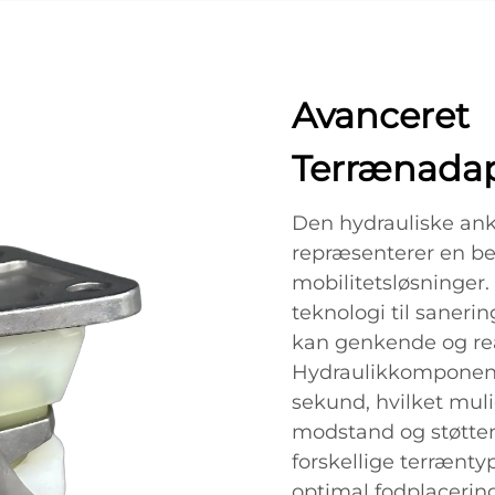
Avanceret
Terrænadap
Den hydrauliske ank
repræsenterer en bet
mobilitetsløsninger
teknologi til sanerin
kan genkende og re
Hydraulikkomponent
sekund, hvilket muli
modstand og støtte
forskellige terræntyp
optimal fodplacerin