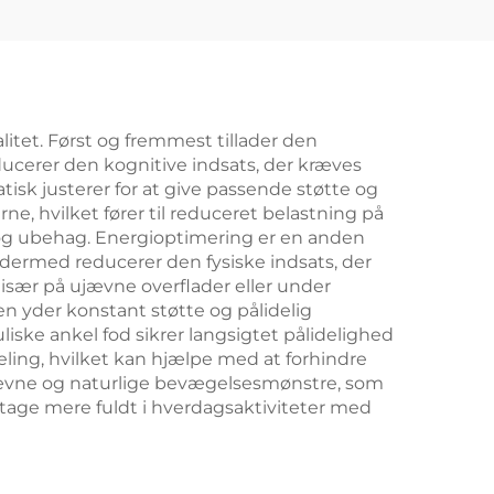
itet. Først og fremmest tillader den
ducerer den kognitive indsats, der kræves
sk justerer for at give passende støtte og
 hvilket fører til reduceret belastning på
 og ubehag. Energioptimering er en anden
dermed reducerer den fysiske indsats, der
, især på ujævne overflader eller under
den yder konstant støtte og pålidelig
iske ankel fod sikrer langsigtet pålidelighed
ing, hvilket kan hjælpe med at forhindre
jævne og naturlige bevægelsesmønstre, som
eltage mere fuldt i hverdagsaktiviteter med