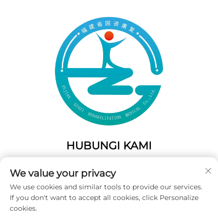
HUBUNGI KAMI
Add: 50 Gaofeng South Lane, Pintu Barat Fuzhou, Fujian,
We value your privacy
Tiongkok
We use cookies and similar tools to provide our services.
Telp:
+86-19859128239
If you don't want to accept all cookies, click Personalize
E-Mail:
[email protected]
cookies.