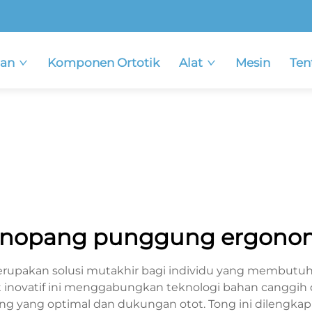
an
Komponen Ortotik
Alat
Mesin
Ten
nopang punggung ergono
pakan solusi mutakhir bagi individu yang membutuhk
inovatif ini menggabungkan teknologi bahan canggih 
g yang optimal dan dukungan otot. Tong ini dilengkapi 