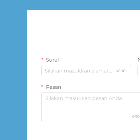
Surel
0/100
Pesan
0/1