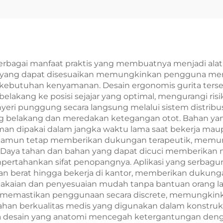
bagai manfaat praktis yang membuatnya menjadi alat
i yang dapat disesuaikan memungkinkan pengguna me
n kebutuhan kenyamanan. Desain ergonomis gurita te
akang ke posisi sejajar yang optimal, mengurangi risi
eri punggung secara langsung melalui sistem distribusi
 belakang dan meredakan ketegangan otot. Bahan yan
aman dipakai dalam jangka waktu lama saat bekerja maupu
si namun tetap memberikan dukungan terapeutik, m
ri. Daya tahan dan bahan yang dapat dicuci memberikan 
mpertahankan sifat penopangnya. Aplikasi yang serba
an berat hingga bekerja di kantor, memberikan dukungan
ian dan penyesuaian mudah tanpa bantuan orang la
ping memastikan penggunaan secara discrete, memungki
u, bahan berkualitas medis yang digunakan dalam kons
ara desain yang anatomi mencegah ketergantungan de