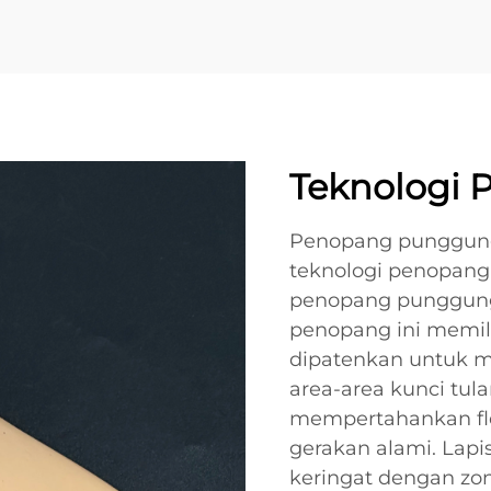
Teknologi 
Penopang punggung
teknologi penopan
penopang punggung k
penopang ini memili
dipatenkan untuk 
area-area kunci tul
mempertahankan fl
gerakan alami. Lapi
keringat dengan zo