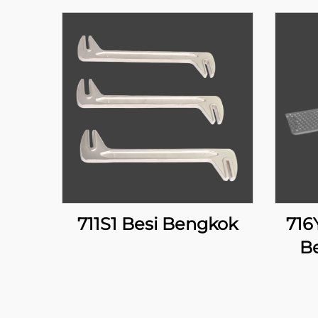
711S1 Besi Bengkok
716
B