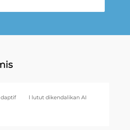
mis
daptif
l lutut dikendalikan AI