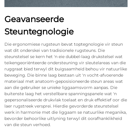
Geavanseerde
Steuntegnologie
Die ergonomiese rugsteun bevat toptegnologie vir steun
wat dit onderskei van tradisionele rugsteuns. Die
steunstelsel se kern het 'n eie dubbel-laag drukstelsel wat
teikengeoriënteerde ondersteuning vir sleutelareas van die
ruggraat bied terwyl dit buigsaamheid behou vir natuurlike
beweging. Die binne laag bestaan uit 'n vocht-afvoerende
materiaal met anatoom-geposisioneerde steun areas wat
aan die gebruiker se unieke liggaamsvorm aanpas. Die
buitenste laag het verstellbare spanningspanele wat 'n
gepersonaliseerde drukvlak toelaat en druk effektief oor die
laer rugstreek versprei. Hierdie gevorderde steunstelsel
werk in harmonie met die liggaam se natuurlike meganika,
bevorder behoorlike uitlyning terwyl dit oorafhanklikheid
van die steun verhoed.