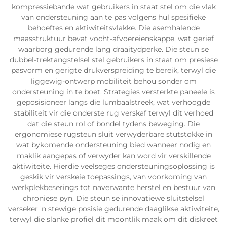
kompressiebande wat gebruikers in staat stel om die vlak
van ondersteuning aan te pas volgens hul spesifieke
behoeftes en aktiwiteitsvlakke. Die asemhalende
maasstruktuur bevat vocht-afvoereienskappe, wat gerief
waarborg gedurende lang draaitydperke. Die steun se
dubbel-trektangstelsel stel gebruikers in staat om presiese
pasvorm en gerigte drukverspreiding te bereik, terwyl die
liggewig-ontwerp mobiliteit behou sonder om
ondersteuning in te boet. Strategies versterkte paneele is
geposisioneer langs die lumbaalstreek, wat verhoogde
stabiliteit vir die onderste rug verskaf terwyl dit verhoed
dat die steun rol of bondel tydens beweging. Die
ergonomiese rugsteun sluit verwyderbare stutstokke in
wat bykomende ondersteuning bied wanneer nodig en
maklik aangepas of verwyder kan word vir verskillende
aktiwiteite. Hierdie veelseges ondersteuningsoplossing is
geskik vir verskeie toepassings, van voorkoming van
werkplekbeserings tot naverwante herstel en bestuur van
chroniese pyn. Die steun se innovatiewe sluitstelsel
verseker 'n stewige posisie gedurende daaglikse aktiwiteite,
terwyl die slanke profiel dit moontlik maak om dit diskreet