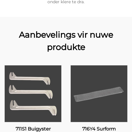
onder klere te dra.
Aanbevelings vir nuwe
produkte
711S1 Buigyster
716Y4 Surform