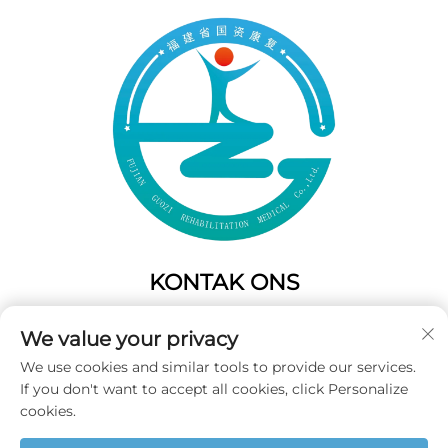
KONTAK ONS
Add: 50 Gaofeng Suid Laan,Weste Poort
We value your privacy
Fuzhou,Fujian,China
We use cookies and similar tools to provide our services.
Tel:
+86-19859128239
If you don't want to accept all cookies, click Personalize
E-pos:
[email protected]
cookies.