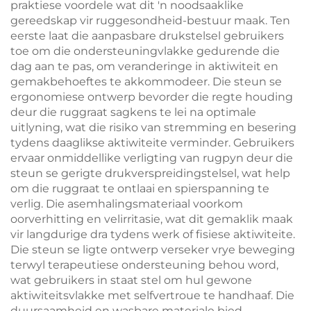
praktiese voordele wat dit 'n noodsaaklike
gereedskap vir ruggesondheid-bestuur maak. Ten
eerste laat die aanpasbare drukstelsel gebruikers
toe om die ondersteuningvlakke gedurende die
dag aan te pas, om veranderinge in aktiwiteit en
gemakbehoeftes te akkommodeer. Die steun se
ergonomiese ontwerp bevorder die regte houding
deur die ruggraat sagkens te lei na optimale
uitlyning, wat die risiko van stremming en besering
tydens daaglikse aktiwiteite verminder. Gebruikers
ervaar onmiddellike verligting van rugpyn deur die
steun se gerigte drukverspreidingstelsel, wat help
om die ruggraat te ontlaai en spierspanning te
verlig. Die asemhalingsmateriaal voorkom
oorverhitting en velirritasie, wat dit gemaklik maak
vir langdurige dra tydens werk of fisiese aktiwiteite.
Die steun se ligte ontwerp verseker vrye beweging
terwyl terapeutiese ondersteuning behou word,
wat gebruikers in staat stel om hul gewone
aktiwiteitsvlakke met selfvertroue te handhaaf. Die
duursaamheid en wasbare materiale bied