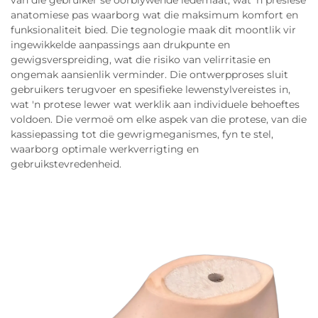
van die gebruiker se oorblywende ledemaat, wat 'n presiese
anatomiese pas waarborg wat die maksimum komfort en
funksionaliteit bied. Die tegnologie maak dit moontlik vir
ingewikkelde aanpassings aan drukpunte en
gewigsverspreiding, wat die risiko van velirritasie en
ongemak aansienlik verminder. Die ontwerpproses sluit
gebruikers terugvoer en spesifieke lewenstylvereistes in,
wat 'n protese lewer wat werklik aan individuele behoeftes
voldoen. Die vermoë om elke aspek van die protese, van die
kassiepassing tot die gewrigmeganismes, fyn te stel,
waarborg optimale werkverrigting en
gebruikstevredenheid.