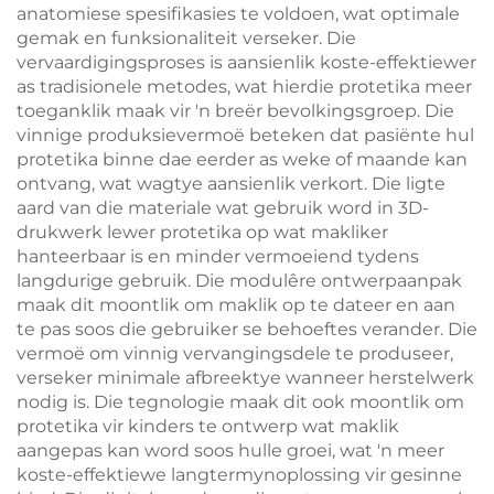
anatomiese spesifikasies te voldoen, wat optimale
gemak en funksionaliteit verseker. Die
vervaardigingsproses is aansienlik koste-effektiewer
as tradisionele metodes, wat hierdie protetika meer
toeganklik maak vir 'n breër bevolkingsgroep. Die
vinnige produksievermoë beteken dat pasiënte hul
protetika binne dae eerder as weke of maande kan
ontvang, wat wagtye aansienlik verkort. Die ligte
aard van die materiale wat gebruik word in 3D-
drukwerk lewer protetika op wat makliker
hanteerbaar is en minder vermoeiend tydens
langdurige gebruik. Die modulêre ontwerpaanpak
maak dit moontlik om maklik op te dateer en aan
te pas soos die gebruiker se behoeftes verander. Die
vermoë om vinnig vervangingsdele te produseer,
verseker minimale afbreektye wanneer herstelwerk
nodig is. Die tegnologie maak dit ook moontlik om
protetika vir kinders te ontwerp wat maklik
aangepas kan word soos hulle groei, wat 'n meer
koste-effektiewe langtermynoplossing vir gesinne