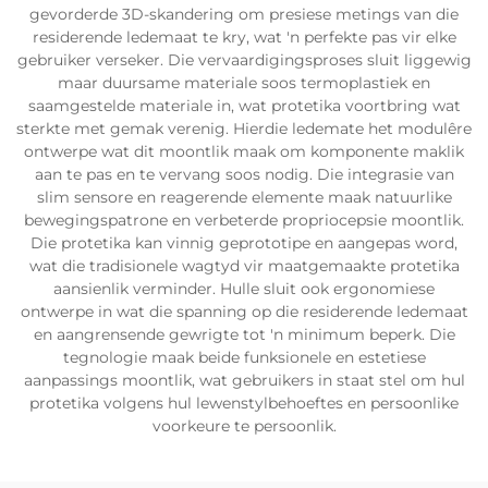
gevorderde 3D-skandering om presiese metings van die
residerende ledemaat te kry, wat 'n perfekte pas vir elke
gebruiker verseker. Die vervaardigingsproses sluit liggewig
maar duursame materiale soos termoplastiek en
saamgestelde materiale in, wat protetika voortbring wat
sterkte met gemak verenig. Hierdie ledemate het modulêre
ontwerpe wat dit moontlik maak om komponente maklik
aan te pas en te vervang soos nodig. Die integrasie van
slim sensore en reagerende elemente maak natuurlike
bewegingspatrone en verbeterde propriocepsie moontlik.
Die protetika kan vinnig geprototipe en aangepas word,
wat die tradisionele wagtyd vir maatgemaakte protetika
aansienlik verminder. Hulle sluit ook ergonomiese
ontwerpe in wat die spanning op die residerende ledemaat
en aangrensende gewrigte tot 'n minimum beperk. Die
tegnologie maak beide funksionele en estetiese
aanpassings moontlik, wat gebruikers in staat stel om hul
protetika volgens hul lewenstylbehoeftes en persoonlike
voorkeure te persoonlik.