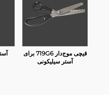
قیچی موج‌دار 719G6 برای
آستی
آستر سیلیکونی