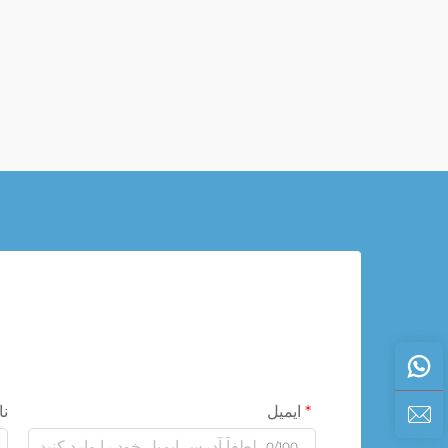
ایمیل
نا
0/100