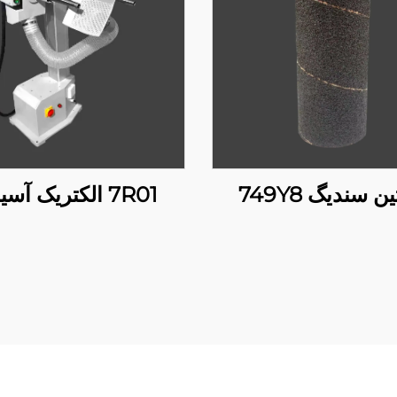
ن سندیگ 749Y8
7R01 الکتریک آسیاب