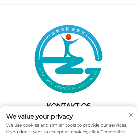
KONTAKT OS
We value your privacy
Add: 50 Gaofeng South Lane,West GateFuzhou,Fujian,Kina
We use cookies and similar tools to provide our services.
Tel:
+86-19859128239
If you don't want to accept all cookies, click Personalize
E-mail:
[email protected]