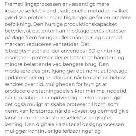
Fremstillingsprocessen er væsentligt mere
kostnadseffektiv end traditionelle metoder, hvilket
gør disse proteser mere tilgængelige for en bredere
befolkning. Den hurtige produktionskapacitet
betyder, at patienter kan modtage deres proteser
på dage frem for uger eller måneder, og dermed
markant reduceres ventetider. Det
letvægtsmateriale, der anvendes i 3D-printning,
resulterer i proteser, der er lettere at håndtere og
mindre belastende ved længere brug. Den
modulære designtilgang gør det nemt at foretage
opdateringer og ændringer, når brugerens behov
ændres over tid. Muligheden for hurtigt at
producere erstatningsdele sikrer minimal nedetid,
når reparationer er nødvendige. Teknologien gør
det også muligt at skabe proteser til børn, som
nemt kan forstørres, når de vokser, og dermed give
familier en mere kostnadseffektiv langsigtet
løsning. Den digitale karakter af designprocessen
muliggør kontinuerlige forbedringer og