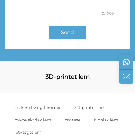
0/1000
Send
3D-printet lem
risikere liv og lemmer
3D-printet lem
myoelektrisk lem
protese
bionisk lem
letvægtslem